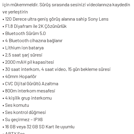
için mükemmeldir. Sürüş sırasında sesinizi videolarınıza kaydedin
ve yerleştirin
• 120 Derece ultra geniş görüş alanına sahip Sony Lens
• F1.8 Diyafram ile 2K Çözünürlük
• Bluetooth Sürüm 5.0
• 4 Bluetooth cihazına bağlanır
• Lithium ion batarya
• 2,5 saat şarj süresi
• 2000 mAH pil kapasitesi
• 30 saat interkom, 4 saat video, 15 gün bekleme süresi
• 40mm Hoparlör
• CVC Dijital Gürültü Azaltma
• 800m interkom mesafesi
• 4 kişilik grup interkomu
• Ses komutu
• Ses kontrol düğmesi
• Su geçirmez – IPX6
• 16 GB veya 32 GB SD Kart ile uyumlu
• APTX Ses