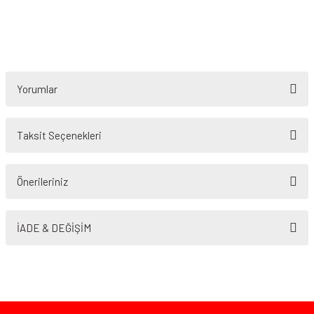
Yorumlar
Taksit Seçenekleri
Bu ürüne ilk yorumu siz yapın!
Önerileriniz
Yorum Yaz
Bu ürünün fiyat bilgisi, resim, ürün açıklamalarında ve diğer konularda
yetersiz gördüğünüz noktaları öneri formunu kullanarak tarafımıza
İADE & DEĞİŞİM
iletebilirsiniz.
Görüş ve önerileriniz için teşekkür ederiz.
Ürün resmi kalitesiz, bozuk veya görüntülenemiyor.
Ürün açıklamasında eksik bilgiler bulunuyor.