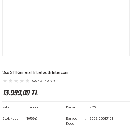
Scs S11 Kameralı Bluetooth Intercom
0.0 Puan - 0 Yorum
13.999,00 TL
Kategori
intercom
Marka
SCS
Stok Kodu
M05847
Barkod
8682120013461
Kodu