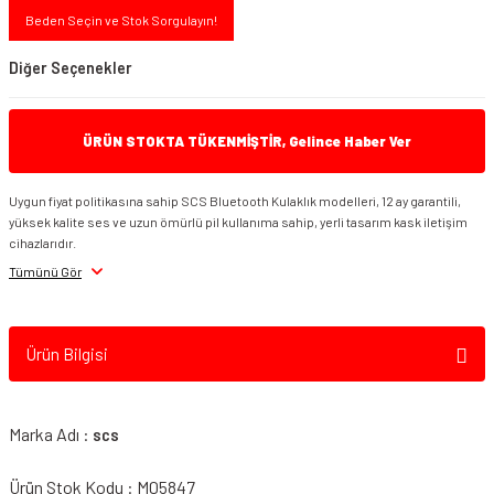
Beden Seçin ve Stok Sorgulayın!
Diğer Seçenekler
ÜRÜN STOKTA TÜKENMİŞTİR, Gelince Haber Ver
Uygun fiyat politikasına sahip SCS Bluetooth Kulaklık modelleri, 12 ay garantili,
yüksek kalite ses ve uzun ömürlü pil kullanıma sahip, yerli tasarım kask iletişim
cihazlarıdır.
Tümünü Gör
Scs S7 Evo Bluetooth Intercom
Ürün Bilgisi
Marka Adı :
SCS
Ürün Stok Kodu : M05847