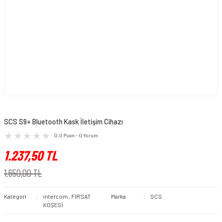
SCS S9+ Bluetooth Kask İletişim Cihazı
0.0 Puan - 0 Yorum
1.237,50 TL
1.650,00 TL
Kategori
intercom
,
FIRSAT
Marka
SCS
KÖŞESİ