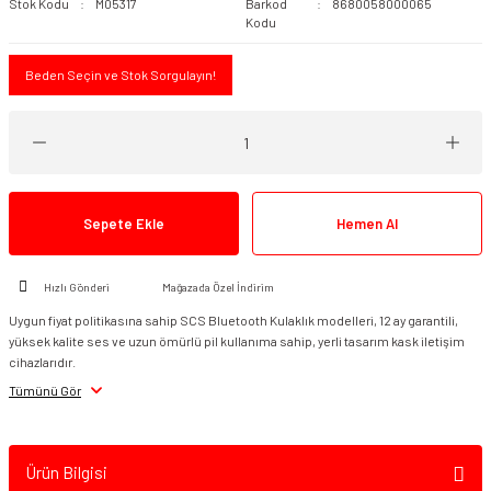
Stok Kodu
M05317
Barkod
8680058000065
Kodu
Beden Seçin ve Stok Sorgulayın!
Sepete Ekle
Hemen Al
Hızlı Gönderi
Mağazada Özel İndirim
Uygun fiyat politikasına sahip SCS Bluetooth Kulaklık modelleri, 12 ay garantili,
yüksek kalite ses ve uzun ömürlü pil kullanıma sahip, yerli tasarım kask iletişim
cihazlarıdır.
Tümünü Gör
Ürün Bilgisi