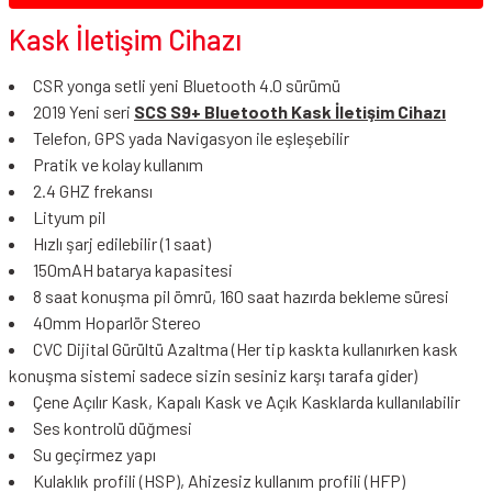
Kask İletişim Cihazı
CSR yonga setli yeni Bluetooth 4.0 sürümü
2019 Yeni seri
SCS S9+ Bluetooth Kask İletişim Cihazı
Telefon, GPS yada Navigasyon ile eşleşebilir
Pratik ve kolay kullanım
2.4 GHZ frekansı
Lityum pil
Hızlı şarj edilebilir (1 saat)
150mAH batarya kapasitesi
8 saat konuşma pil ömrü, 160 saat hazırda bekleme süresi
40mm Hoparlör Stereo
CVC Dijital Gürültü Azaltma (Her tip kaskta kullanırken kask
konuşma sistemi sadece sizin sesiniz karşı tarafa gider)
Çene Açılır Kask, Kapalı Kask ve Açık Kasklarda kullanılabilir
Ses kontrolü düğmesi
Su geçirmez yapı
Kulaklık profili (HSP), Ahizesiz kullanım profili (HFP)