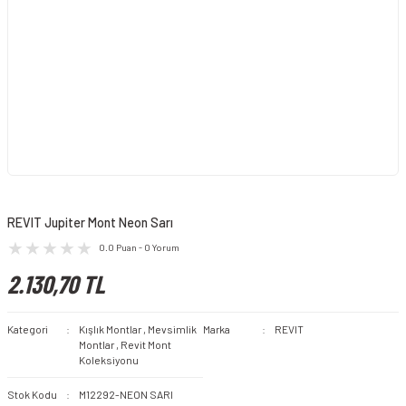
REVIT Jupiter Mont Neon Sarı
0.0 Puan - 0 Yorum
2.130,70 TL
Kategori
Kışlık Montlar
,
Mevsimlik
Marka
REVIT
Montlar
,
Revit Mont
Koleksiyonu
Stok Kodu
M12292-NEON SARI