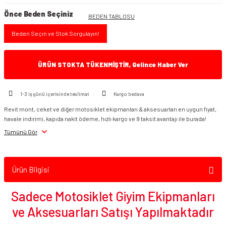
Önce Beden Seçiniz
BEDEN TABLOSU
Beden Seçin ve Stok Sorgulayın!
ÜRÜN STOKTA TÜKENMİŞTİR, Gelince Haber Ver
1-3 iş günü içerisinde teslimat
Kargo bedava
Revit mont, ceket ve diğer motosiklet ekipmanları & aksesuarları en uygun fiyat,
havale indirimi, kapıda nakit ödeme, hızlı kargo ve 9 taksit avantajı ile burada!
Tümünü Gör
Ürün Bilgisi
Sadece Motosiklet Giyim Ekipmanları
ve Aksesuarları Satışı Yapılmaktadır