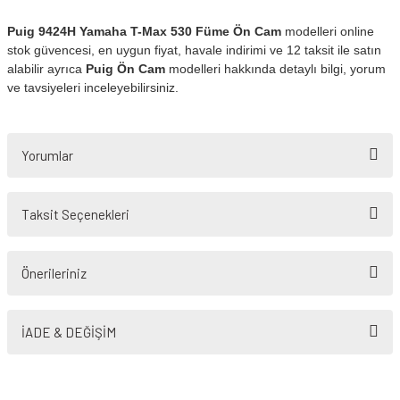
Puig 9424H Yamaha T-Max 530 Füme Ön Cam
modelleri online
stok güvencesi, en uygun fiyat, havale indirimi ve 12 taksit ile satın
alabilir ayrıca
Puig Ön Cam
modelleri hakkında detaylı bilgi, yorum
ve tavsiyeleri inceleyebilirsiniz.
Yorumlar
Taksit Seçenekleri
Bu ürüne ilk yorumu siz yapın!
Önerileriniz
Yorum Yaz
Bu ürünün fiyat bilgisi, resim, ürün açıklamalarında ve diğer konularda
yetersiz gördüğünüz noktaları öneri formunu kullanarak tarafımıza
İADE & DEĞİŞİM
iletebilirsiniz.
Görüş ve önerileriniz için teşekkür ederiz.