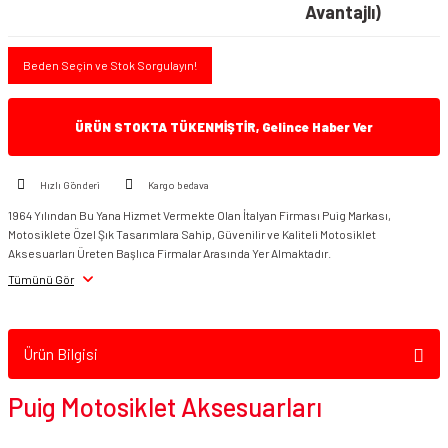
Avantajlı)
Beden Seçin ve Stok Sorgulayın!
ÜRÜN STOKTA TÜKENMİŞTİR, Gelince Haber Ver
Hızlı Gönderi
Kargo bedava
1964 Yılından Bu Yana Hizmet Vermekte Olan İtalyan Firması Puig Markası,
Motosiklete Özel Şık Tasarımlara Sahip, Güvenilir ve Kaliteli Motosiklet
Aksesuarları Üreten Başlıca Firmalar Arasında Yer Almaktadır.
Tümünü Gör
Ürün Bilgisi
Puig Motosiklet Aksesuarları