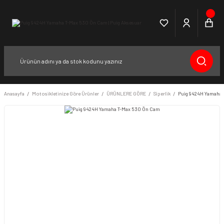
Anasayfa
Motosikletinize Göre Ürünler
ÜRÜNLERE GÖRE
Siperlik
Puig 9424H Yamaha