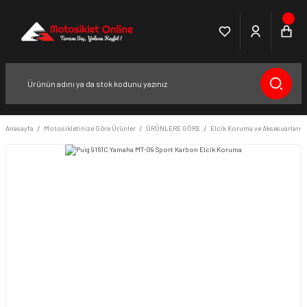
Anasayfa
Motosikletinize Göre Ürünler
ÜRÜNLERE GÖRE
Elcik Koruma ve Aksesuarları