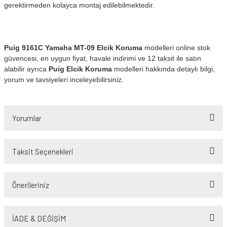
gerektirmeden kolayca montaj edilebilmektedir.
Puig 9161C Yamaha MT-09 Elcik Koruma
modelleri online stok
güvencesi, en uygun fiyat, havale indirimi ve 12 taksit ile satın
alabilir ayrıca
Puig Elcik Koruma
modelleri hakkında detaylı bilgi,
yorum ve tavsiyeleri inceleyebilirsiniz.
Yorumlar
Taksit Seçenekleri
Bu ürüne ilk yorumu siz yapın!
Önerileriniz
Yorum Yaz
Bu ürünün fiyat bilgisi, resim, ürün açıklamalarında ve diğer konularda
yetersiz gördüğünüz noktaları öneri formunu kullanarak tarafımıza
İADE & DEĞİŞİM