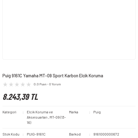
Puig 9161C Yamaha MT-09 Sport Karbon Elcik Koruma
0.0 Puan - 0 Yorum
8.243,39 TL
Kategori
Elcik Koruma ve
Marka
Puig
Aksesuarları
,
MT-09 (13-
16)
Stok Kodu
PUIG-9161C
Barkod
9161000000672