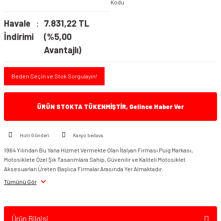
Kodu
Havale
7.831,22 TL
İndirimi
(%5,00
Avantajlı)
Beden Seçin ve Stok Sorgulayın!
ÜRÜN STOKTA TÜKENMİŞTİR, Gelince Haber Ver
Hızlı Gönderi
Kargo bedava
1964 Yılından Bu Yana Hizmet Vermekte Olan İtalyan Firması Puig Markası,
Motosiklete Özel Şık Tasarımlara Sahip, Güvenilir ve Kaliteli Motosiklet
Aksesuarları Üreten Başlıca Firmalar Arasında Yer Almaktadır.
Tümünü Gör
Ürün Bilgisi