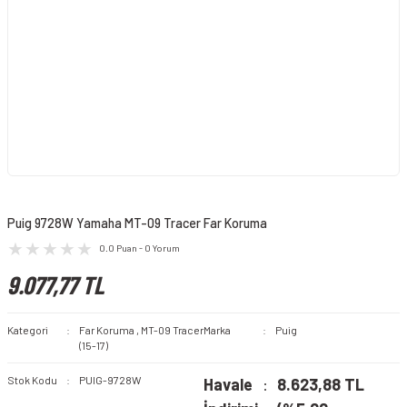
Puig 9728W Yamaha MT-09 Tracer Far Koruma
0.0 Puan - 0 Yorum
9.077,77 TL
Kategori
Far Koruma
,
MT-09 Tracer
Marka
Puig
(15-17)
Stok Kodu
PUIG-9728W
Havale
8.623,88 TL