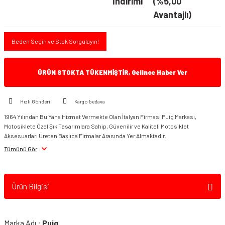
İndirimi
(%5,00
Avantajlı)
Beden Seçin ve Stok Sorgulayın!
ÜRÜN STOKTA TÜKENMİŞTİR, Gelince Haber Ver
Hızlı Gönderi
Kargo bedava
1964 Yılından Bu Yana Hizmet Vermekte Olan İtalyan Firması Puig Markası,
Motosiklete Özel Şık Tasarımlara Sahip, Güvenilir ve Kaliteli Motosiklet
Aksesuarları Üreten Başlıca Firmalar Arasında Yer Almaktadır.
Tümünü Gör
Ürün Bilgisi
Marka Adı :
Puig