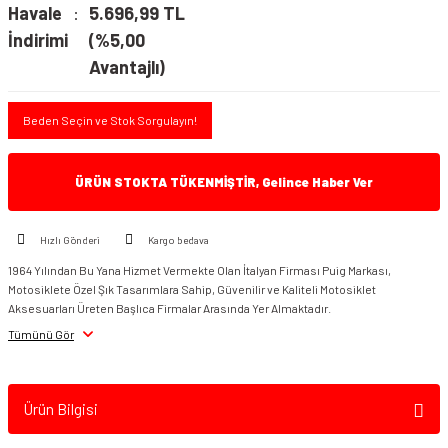
Havale
5.696,99 TL
İndirimi
(%5,00
Avantajlı)
Beden Seçin ve Stok Sorgulayın!
ÜRÜN STOKTA TÜKENMİŞTİR, Gelince Haber Ver
Hızlı Gönderi
Kargo bedava
1964 Yılından Bu Yana Hizmet Vermekte Olan İtalyan Firması Puig Markası,
Motosiklete Özel Şık Tasarımlara Sahip, Güvenilir ve Kaliteli Motosiklet
Aksesuarları Üreten Başlıca Firmalar Arasında Yer Almaktadır.
Tümünü Gör
Ürün Bilgisi