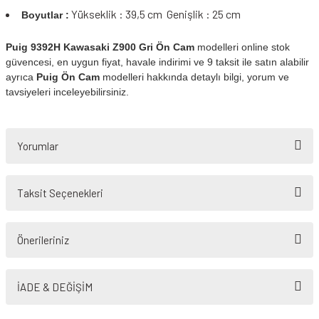
Yükseklik : 39,5 cm Genişlik : 25 cm
Boyutlar :
Puig 9392H Kawasaki Z900
Gri Ön Cam
modelleri online stok
güvencesi, en uygun fiyat, havale indirimi ve 9 taksit ile satın alabilir
ayrıca
Puig Ön Cam
modelleri hakkında detaylı bilgi, yorum ve
tavsiyeleri inceleyebilirsiniz.
Yorumlar
Taksit Seçenekleri
Bu ürüne ilk yorumu siz yapın!
Önerileriniz
Yorum Yaz
Bu ürünün fiyat bilgisi, resim, ürün açıklamalarında ve diğer konularda
yetersiz gördüğünüz noktaları öneri formunu kullanarak tarafımıza
İADE & DEĞİŞİM
iletebilirsiniz.
Görüş ve önerileriniz için teşekkür ederiz.