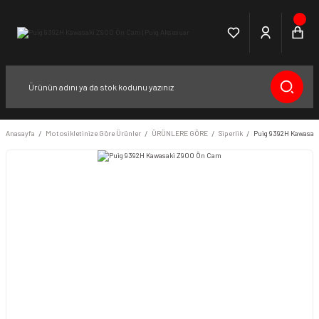
Anasayfa
Motosikletinize Göre Ürünler
ÜRÜNLERE GÖRE
Siperlik
Puig 9392H Kawasak