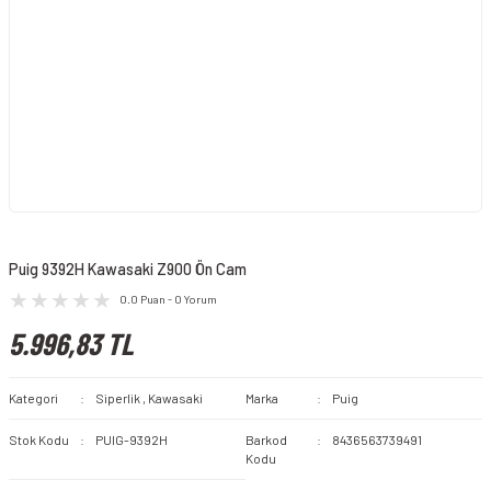
Puig 9392H Kawasaki Z900 Ön Cam
0.0 Puan - 0 Yorum
5.996,83 TL
Kategori
Siperlik
,
Kawasaki
Marka
Puig
Stok Kodu
PUIG-9392H
Barkod
8436563739491
Kodu