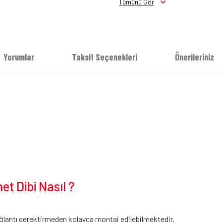
Tümünü Gör
Yorumlar
Taksit Seçenekleri
Önerileriniz
t Dibi Nasıl ?
ğlantı gerektirmeden kolayca montaj edilebilmektedir.