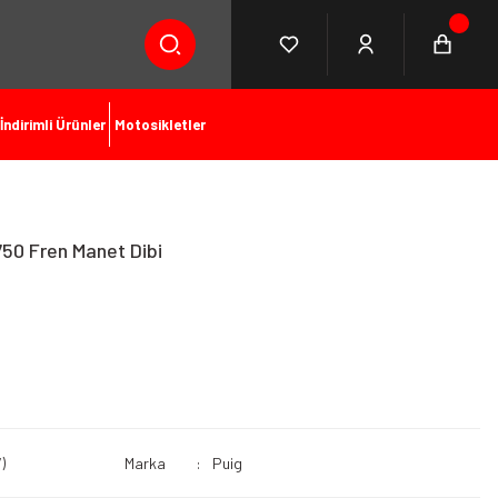
İndirimli Ürünler
Motosikletler
750 Fren Manet Dibi
)
Marka
Puig