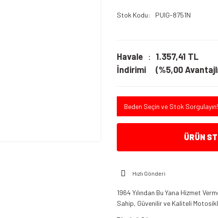
Stok Kodu
PUIG-8751N
Havale
1.357,41 TL
İndirimi
(%5,00 Avantajlı
Beden Seçin ve Stok Sorgulayın!
ÜRÜN STO
Hızlı Gönderi
1964 Yılından Bu Yana Hizmet Verme
Sahip, Güvenilir ve Kaliteli Motosi