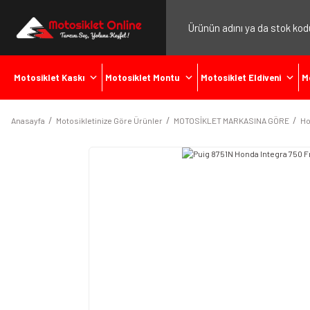
Motosiklet Kaskı
Motosiklet Montu
Motosiklet Eldiveni
M
Anasayfa
Motosikletinize Göre Ürünler
MOTOSİKLET MARKASINA GÖRE
Ho