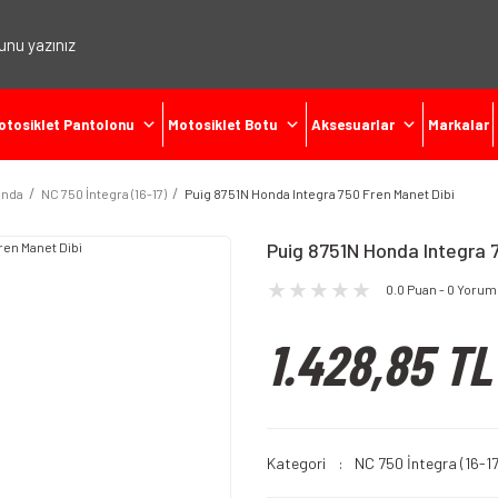
otosiklet Pantolonu
Motosiklet Botu
Aksesuarlar
Markalar
nda
NC 750 İntegra (16-17)
Puig 8751N Honda Integra 750 Fren Manet Dibi
Puig 8751N Honda Integra 
0.0 Puan - 0 Yorum
1.428,85 TL
Kategori
NC 750 İntegra (16-17