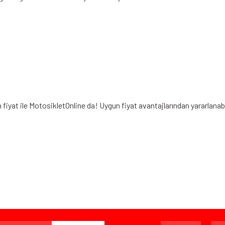
fiyat ile MotosikletOnline da! Uygun fiyat avantajlarından yararlana
iz gördüğünüz noktaları öneri formunu kullanarak tarafımıza iletebilirsiniz.
Bu ürüne ilk yorumu siz yapın!
Yorum Yaz