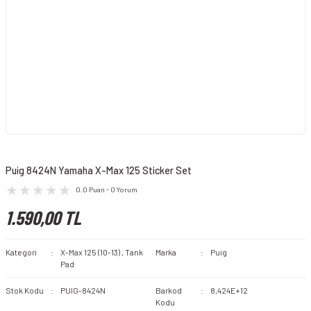
Puig 8424N Yamaha X-Max 125 Sticker Set
0.0 Puan - 0 Yorum
1.590,00 TL
Kategori
X-Max 125 (10-13)
,
Tank
Marka
Puig
Pad
Stok Kodu
PUIG-8424N
Barkod
8,424E+12
Kodu