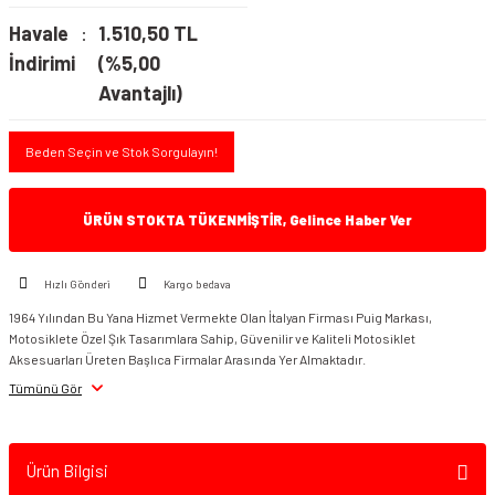
Havale
1.510,50 TL
İndirimi
(%5,00
Avantajlı)
Beden Seçin ve Stok Sorgulayın!
ÜRÜN STOKTA TÜKENMİŞTİR, Gelince Haber Ver
Hızlı Gönderi
Kargo bedava
1964 Yılından Bu Yana Hizmet Vermekte Olan İtalyan Firması Puig Markası,
Motosiklete Özel Şık Tasarımlara Sahip, Güvenilir ve Kaliteli Motosiklet
Aksesuarları Üreten Başlıca Firmalar Arasında Yer Almaktadır.
Tümünü Gör
Ürün Bilgisi