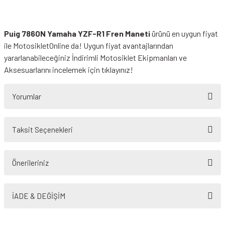
Puig 7860N Yamaha YZF-R1 Fren Maneti
ürünü en uygun fiyat
ile MotosikletOnline da! Uygun fiyat avantajlarından
yararlanabileceğiniz
İndirimli Motosiklet Ekipmanları
ve
Aksesuarlarını incelemek için tıklayınız!
Yorumlar
Taksit Seçenekleri
Orjinal Ürün
Önerileriniz
Ürün orjinal kutusunda, garanti bantları kapalı şekilde geldi.
Bu ürünün fiyat bilgisi, resim, ürün açıklamalarında ve diğer konularda
motosikletonline’ın sağlam stoğu var. Türkiye’de bu ürün
yetersiz gördüğünüz noktaları öneri formunu kullanarak tarafımıza
İADE & DEĞİŞİM
tahminimce şuan sadece burada var.
iletebilirsiniz.
Görüş ve önerileriniz için teşekkür ederiz.
Mehmet Şahin | 22/04/2022