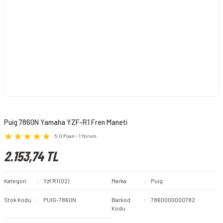
Puig 7860N Yamaha YZF-R1 Fren Maneti
5.0 Puan - 1 Yorum
2.153,74 TL
Kategori
Yzf R1 (02)
Marka
Puig
Stok Kodu
PUIG-7860N
Barkod
7860000000782
Kodu