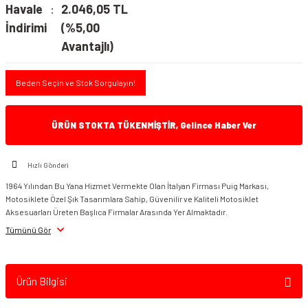
Havale
2.046,05 TL
İndirimi
(%5,00
Avantajlı)
Beden Seçin ve Stok Sorgulayın!
ÜRÜN STOKTA TÜKENMİŞTİR, Gelince Haber Ver
Hızlı Gönderi
1964 Yılından Bu Yana Hizmet Vermekte Olan İtalyan Firması Puig Markası,
Motosiklete Özel Şık Tasarımlara Sahip, Güvenilir ve Kaliteli Motosiklet
Aksesuarları Üreten Başlıca Firmalar Arasında Yer Almaktadır.
Tümünü Gör
Ürün Bilgisi