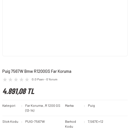
Puig 7567W Bmw R1200GS Far Koruma
0.0 Puan - 0 Yorum
4.891,08 TL
Kategori
Far Koruma
,
R 1200 GS
Marka
Puig
(13-14)
Stok Kodu
PUIG-7567W
Barkod
7,567E+12
Kodu