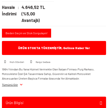
Havale
4.646,52 TL
İndirimi
(%5,00
Avantajlı)
Beden Seçin ve Stok Sorgulayın!
ÜRÜN STOKTA TÜKENMİŞTİR, Gelince Haber Ver
Hızlı Gönderi
Kargo bedava
1964 Yılından Bu Yana Hizmet Vermekte Olan İtalyan Firması Puig Markası,
Motosiklete Özel Şık Tasarımlara Sahip, Güvenilir ve Kaliteli Motosiklet
Aksesuarları Üreten Başlıca Firmalar Arasında Yer Almaktadır.
Tümünü Gör
Ürün Bilgisi