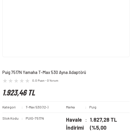
Puig 7517N Yamaha T-Max 530 Ayna Adaptörü
0.0 Puan - 0 Yorum
1.923,46 TL
Kategori
T-Max 530 (12-)
Marka
Puig
Stok Kodu
PUIG-7517N
Havale
1.827,28 TL
İndirimi
(%5,00