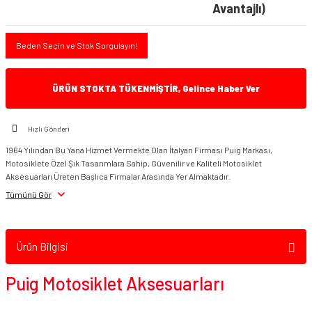
Avantajlı)
Beden Seçin ve Stok Sorgulayın!
ÜRÜN STOKTA TÜKENMİŞTİR, Gelince Haber Ver
Hızlı Gönderi
1964 Yılından Bu Yana Hizmet Vermekte Olan İtalyan Firması Puig Markası,
Motosiklete Özel Şık Tasarımlara Sahip, Güvenilir ve Kaliteli Motosiklet
Aksesuarları Üreten Başlıca Firmalar Arasında Yer Almaktadır.
Tümünü Gör
Ürün Bilgisi
Puig Motosiklet Aksesuarları