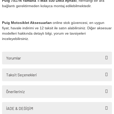
Puig 7517N Yamaha T-Max 530 Dikiz Aynası
, herhangi bir ara
bağlantı gerektirmeden kolayca montaj edilebilmektedir.
Puig Motosiklet Aksesuarları
online stok güvencesi, en uygun
fiyat, havale indirimi ve 12 taksit ile satın alabilirsiniz. Diğer aksesuar
modelleri hakkında detaylı bilgi, yorum ve tavsiyeleri
inceleyebilirsiniz.
Yorumlar
Taksit Seçenekleri
Bu ürüne ilk yorumu siz yapın!
Önerileriniz
Yorum Yaz
Bu ürünün fiyat bilgisi, resim, ürün açıklamalarında ve diğer konularda
yetersiz gördüğünüz noktaları öneri formunu kullanarak tarafımıza
İADE & DEĞİŞİM
iletebilirsiniz.