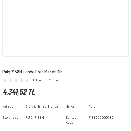
Puig 7158N Honda Fren Manet Dibi
0.0 Puan - 0 Yorum
4.341,52 TL
Kategori
Elcik & Manet
,
Honda
Marka
Puig
Stok Kodu
PUIG-7158N
Barkod
7158000000780
Kodu