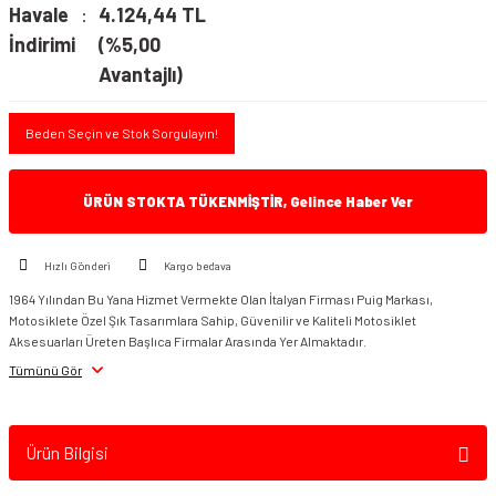
Havale
4.124,44 TL
İndirimi
(%5,00
Avantajlı)
Beden Seçin ve Stok Sorgulayın!
ÜRÜN STOKTA TÜKENMİŞTİR, Gelince Haber Ver
Hızlı Gönderi
Kargo bedava
1964 Yılından Bu Yana Hizmet Vermekte Olan İtalyan Firması Puig Markası,
Motosiklete Özel Şık Tasarımlara Sahip, Güvenilir ve Kaliteli Motosiklet
Aksesuarları Üreten Başlıca Firmalar Arasında Yer Almaktadır.
Tümünü Gör
Ürün Bilgisi