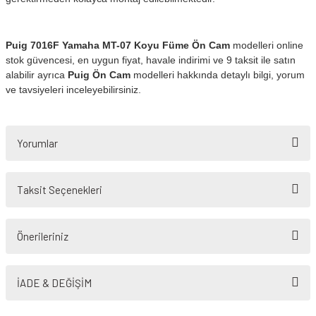
Puig 7016F Yamaha MT-07 Koyu Füme Ön Cam
modelleri online
stok güvencesi, en uygun fiyat, havale indirimi ve 9 taksit ile satın
alabilir ayrıca
Puig Ön Cam
modelleri hakkında detaylı bilgi, yorum
ve tavsiyeleri inceleyebilirsiniz.
Yorumlar
Taksit Seçenekleri
Bu ürüne ilk yorumu siz yapın!
Önerileriniz
Yorum Yaz
Bu ürünün fiyat bilgisi, resim, ürün açıklamalarında ve diğer konularda
yetersiz gördüğünüz noktaları öneri formunu kullanarak tarafımıza
İADE & DEĞİŞİM
iletebilirsiniz.
Görüş ve önerileriniz için teşekkür ederiz.