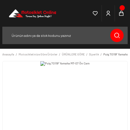
Anasayfa
Motosikletinize Göre Ürünler
ÜRÜNLERE GÖRE
Siperlik
Puig 7016F Yamaha