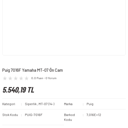
Puig 7016F Yamaha MT-07 Ön Cam
0.0 Puan - 0 Yorum
5.540,19 TL
Kategori
Siperlik
,
MT-07 (14-)
Marka
Puig
Stok Kodu
PUIG-7016F
Barkod
7,016E+12
Kodu