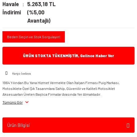
Havale
5.263,18 TL
İndirimi
(%5,00
Avantajlı)
Beden Seçin ve Stok Sorgulayın!
ÜRÜN STOKTA TÜKENMİŞTİR, Gelince Haber Ver
Kargo bedava
1964 Yılından Bu Yana Hizmet Vermekte Olan İtalyan Firması Puig Markası,
Motosiklete Özel Şık Tasarımlara Sahip, Güvenilir ve Kaliteli Motosiklet
Aksesuarları Üreten Başlıca Firmalar Arasında Yer Almaktadır.
Tümünü Gör
Ürün Bilgisi