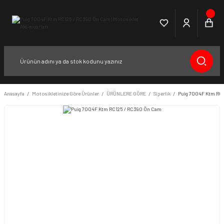
Anasayfa
Motosikletinize Göre Ürünler
ÜRÜNLERE GÖRE
Siperlik
Puig 7004F Ktm RC