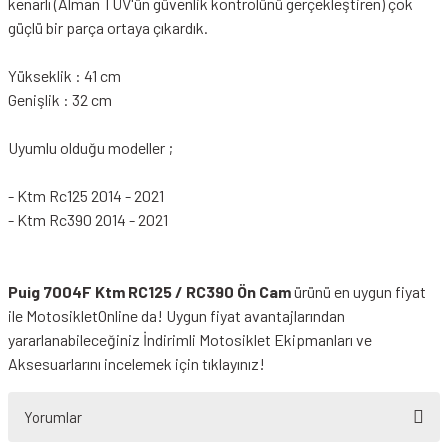
kenarlı (Alman TÜV'ün güvenlik kontrolünü gerçekleştiren) çok
güçlü bir parça ortaya çıkardık.
Yükseklik : 41 cm
Genişlik : 32 cm
Uyumlu olduğu modeller ;
- Ktm Rc125 2014 - 2021
- Ktm Rc390 2014 - 2021
Puig 7004F Ktm RC125 / RC390 Ön Cam
ürünü en uygun fiyat
ile MotosikletOnline da! Uygun fiyat avantajlarından
yararlanabileceğiniz
İndirimli Motosiklet Ekipmanları
ve
Aksesuarlarını incelemek için tıklayınız!
Yorumlar