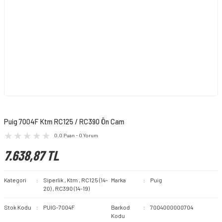
Puig 7004F Ktm RC125 / RC390 Ön Cam
0.0 Puan - 0 Yorum
7.638,87 TL
Kategori
Siperlik
,
Ktm
,
RC125 (14-
Marka
Puig
20)
,
RC390 (14-19)
Stok Kodu
PUIG-7004F
Barkod
7004000000704
Kodu