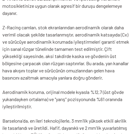
motosikletinize uygun olarak agresif bir duruşu dengelemeye
dayanır.
Z-Racing camları, stok ekranlarından aerodinamik olarak daha
verimli olacak şekilde tasarlanmıştır, aerodinamik katsayıda (Cx)
ve sürücüye aerodinamik korumada iyileştirmeleri garanti etmek
için sanal rüzgar tünelinde tamamen test edilmiştir. Çift
yüksekliği sayesinde, aksi takdirde kaska ve gövdenin üst
bölgesine çarpacak olan rüzgarı saptırırlar. Bu arada, yan kanallar
hava akışını toplar ve sürücünün omuzlarından gelen hava
basıncını azaltmak amacıyla yanlara doğru gönderir.
Aerodinamik koruma, orijinal modele kıyasla %12,7 (üst gövde
yukarıdayken ortalama) ve "yarış" pozisyonunda %61 oranında
iyileştirilmiştir.
Barselona'da, en ileri teknolojilerle, 3 mm'lik yüksek etkili akrilik
ile tasarlandı ve üretildi. Hafif, dayanıklı ve 2 mm'lik yuvarlatılmış