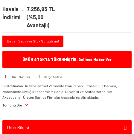
Havale
7.256,93 TL
İndirimi
(%5,00
Avantajlı)
Beden Seçin ve Stok Sorgulayın!
ÜRÜN STOKTA TÜKENMİŞTİR, Gelince Haber Ver
Hızlı Gönderi
Kargo bedava
1964 Yılından Bu Yana Hizmet Vermekte Olan İtalyan Firması Puig Markası,
Motosiklete Özel Şık Tasarımlara Sahip, Güvenilir ve Kaliteli Motosiklet
Aksesuarları Üreten Başlıca Firmalar Arasında Yer Almaktadır.
Tümünü Gör
Ürün Bilgisi