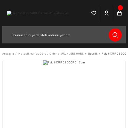
Anasayfa
Motosikletinize Göre Ürünler
ÜRÜNLERE GÖRE
Siperlik
Puig 6437F CB500