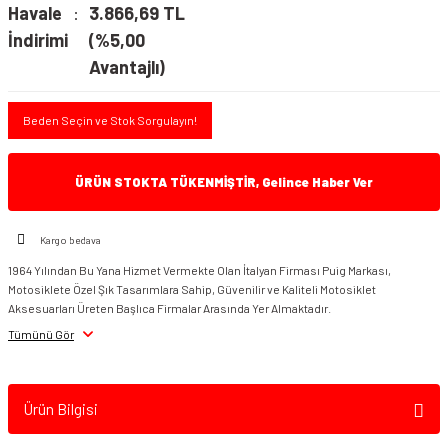
Havale
3.866,69 TL
İndirimi
(%5,00
Avantajlı)
Beden Seçin ve Stok Sorgulayın!
ÜRÜN STOKTA TÜKENMİŞTİR, Gelince Haber Ver
Kargo bedava
1964 Yılından Bu Yana Hizmet Vermekte Olan İtalyan Firması Puig Markası,
Motosiklete Özel Şık Tasarımlara Sahip, Güvenilir ve Kaliteli Motosiklet
Aksesuarları Üreten Başlıca Firmalar Arasında Yer Almaktadır.
Tümünü Gör
Ürün Bilgisi