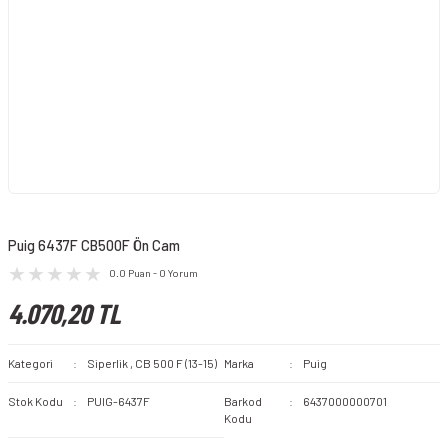
Puig 6437F CB500F Ön Cam
0.0 Puan - 0 Yorum
4.070,20 TL
Kategori
Siperlik
,
CB 500 F (13-15)
Marka
Puig
Stok Kodu
PUIG-6437F
Barkod
6437000000701
Kodu