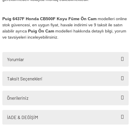
Puig 6437F Honda CB500F Koyu Füme Ön Cam
modelleri online
stok güvencesi, en uygun fiyat, havale indirimi ve 9 taksit ile satın
alabilir ayrıca
Puig Ön Cam
modelleri hakkında detaylı bilgi, yorum
ve tavsiyeleri inceleyebilirsiniz.
Yorumlar
Taksit Seçenekleri
Bu ürüne ilk yorumu siz yapın!
Önerileriniz
Yorum Yaz
Bu ürünün fiyat bilgisi, resim, ürün açıklamalarında ve diğer konularda
yetersiz gördüğünüz noktaları öneri formunu kullanarak tarafımıza
İADE & DEĞİŞİM
iletebilirsiniz.
Görüş ve önerileriniz için teşekkür ederiz.