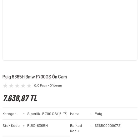
Puig 6365H Bmw F700GS Ön Cam
0.0 Puan - 0 Yorum
7.638,87 TL
Kategori
Siperlik
,
F 700 GS (13-17)
Marka
Puig
Stok Kodu
PUIG-6365H
Barkod
6365000000721
Kodu