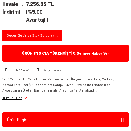
Havale
7.256,93 TL
İndirimi
(%5,00
Avantajlı)
Beden Seçin ve Stok Sorgulayın!
ÜRÜN STOKTA TÜKENMİŞTİR, Gelince Haber Ver
Hızlı Gönderi
Kargo bedava
1964 Yılından Bu Yana Hizmet Vermekte Olan İtalyan Firması Puig Markası,
Motosiklete Özel Şık Tasarımlara Sahip, Güvenilir ve Kaliteli Motosiklet
Aksesuarları Üreten Başlıca Firmalar Arasında Yer Almaktadır.
Tümünü Gör
Ürün Bilgisi