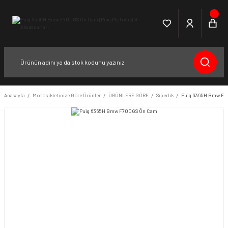
Anasayfa
Motosikletinize Göre Ürünler
ÜRÜNLERE GÖRE
Siperlik
Puig 6365H Bmw F