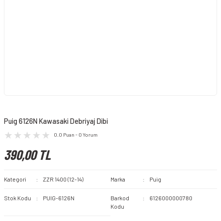
Puig 6126N Kawasaki Debriyaj Dibi
0.0 Puan - 0 Yorum
390,00 TL
Kategori
ZZR 1400 (12-14)
Marka
Puig
Stok Kodu
PUIG-6126N
Barkod
6126000000780
Kodu