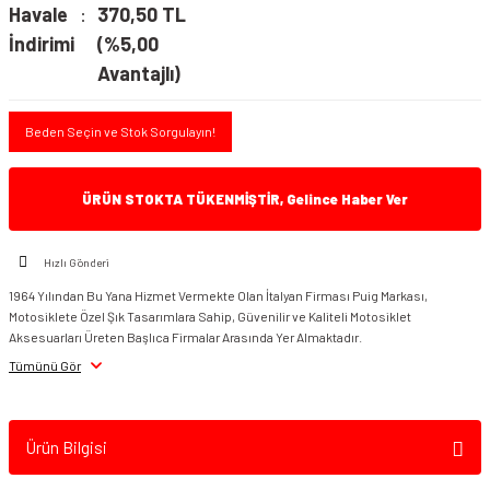
Havale
370,50 TL
İndirimi
(%5,00
Avantajlı)
Beden Seçin ve Stok Sorgulayın!
ÜRÜN STOKTA TÜKENMİŞTİR, Gelince Haber Ver
Hızlı Gönderi
1964 Yılından Bu Yana Hizmet Vermekte Olan İtalyan Firması Puig Markası,
Motosiklete Özel Şık Tasarımlara Sahip, Güvenilir ve Kaliteli Motosiklet
Aksesuarları Üreten Başlıca Firmalar Arasında Yer Almaktadır.
Tümünü Gör
Ürün Bilgisi