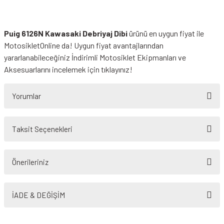
Puig 6126N Kawasaki Debriyaj Dibi
ürünü en uygun fiyat ile
MotosikletOnline da! Uygun fiyat avantajlarından
yararlanabileceğiniz
İndirimli Motosiklet Ekipmanları
ve
Aksesuarlarını incelemek için tıklayınız!
Yorumlar
Taksit Seçenekleri
Bu ürüne ilk yorumu siz yapın!
Önerileriniz
Yorum Yaz
Bu ürünün fiyat bilgisi, resim, ürün açıklamalarında ve diğer konularda
yetersiz gördüğünüz noktaları öneri formunu kullanarak tarafımıza
İADE & DEĞİŞİM
iletebilirsiniz.
Görüş ve önerileriniz için teşekkür ederiz.