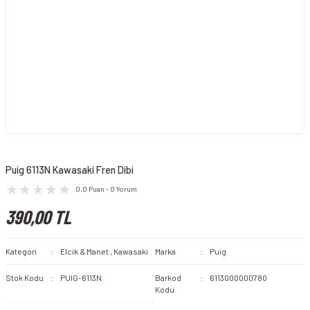
Puig 6113N Kawasaki Fren Dibi
0.0 Puan - 0 Yorum
390,00 TL
Kategori
Elcik & Manet
,
Kawasaki
Marka
Puig
Stok Kodu
PUIG-6113N
Barkod
6113000000780
Kodu