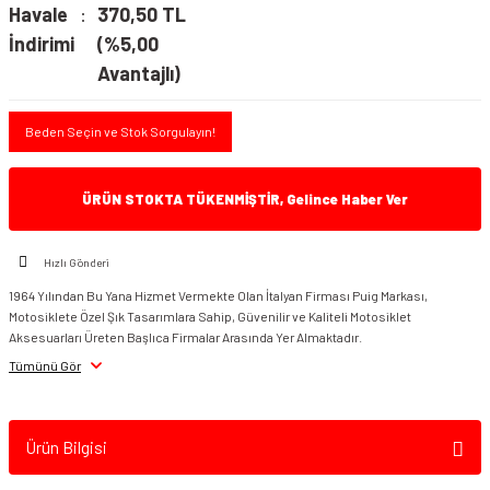
Havale
370,50 TL
İndirimi
(%5,00
Avantajlı)
Beden Seçin ve Stok Sorgulayın!
ÜRÜN STOKTA TÜKENMİŞTİR, Gelince Haber Ver
Hızlı Gönderi
1964 Yılından Bu Yana Hizmet Vermekte Olan İtalyan Firması Puig Markası,
Motosiklete Özel Şık Tasarımlara Sahip, Güvenilir ve Kaliteli Motosiklet
Aksesuarları Üreten Başlıca Firmalar Arasında Yer Almaktadır.
Tümünü Gör
Ürün Bilgisi