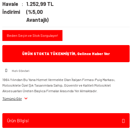
Havale
1.252,99 TL
İndirimi
(%5,00
Avantajlı)
Beden Seçin ve Stok Sorgulayın!
ÜRÜN STOKTA TÜKENMİŞTİR, Gelince Haber Ver
Hızlı Gönderi
1964 Yılından Bu Yana Hizmet Vermekte Olan İtalyan Firması Puig Markası,
Motosiklete Özel Şık Tasarımlara Sahip, Güvenilir ve Kaliteli Motosiklet
Aksesuarları Üreten Başlıca Firmalar Arasında Yer Almaktadır.
Tümünü Gör
Ürün Bilgisi