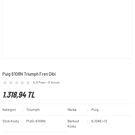
Puig 6108N Triumph Fren Dibi
0.0 Puan - 0 Yorum
1.318,94 TL
Kategori
Triumph
Marka
Puig
Stok Kodu
PUIG-6108N
Barkod
6,108E+12
Kodu