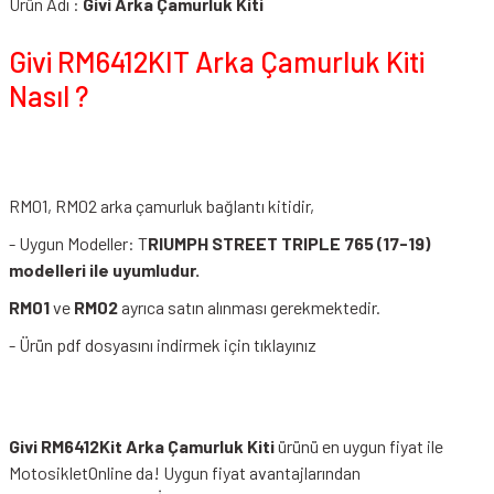
Ürün Adı :
Givi Arka Çamurluk Kiti
Givi RM6412KIT Arka Çamurluk Kiti
Nasıl ?
RM01, RM02 arka çamurluk bağlantı kitidir,
- Uygun Modeller: T
RIUMPH STREET TRIPLE 765 (17-19)
modelleri ile uyumludur.
RM01
ve
RM02
ayrıca satın alınması gerekmektedir.
-
Ürün pdf dosyasını indirmek için tıklayınız
Givi RM6412Kit Arka Çamurluk Kiti
ürünü en uygun fiyat ile
MotosikletOnline da! Uygun fiyat avantajlarından