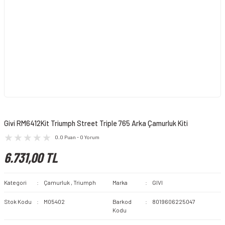
Givi RM6412Kit Triumph Street Triple 765 Arka Çamurluk Kiti
0.0 Puan - 0 Yorum
6.731,00 TL
Kategori
Çamurluk
,
Triumph
Marka
GIVI
Stok Kodu
M05402
Barkod
8019606225047
Kodu