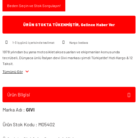
Beden Seçin ve Stok Sorgulayın!
ÜRÜN STOKTA TÜKENMİŞTİR, Gelince Haber Ver
1-3 iş günü içerisinde teslimat
Kargo bedava
1978 yılından bu yana motosiklet aksesuarları ve ekipmanları konusunda
tecrübeli, Dünyaca ünlü İtalyan devi Givi markası şimdi Türkiye'de! Hızlı Kargo & 12
Taksit.
Tümünü Gör
Ürün Bilgisi
Marka Adı :
GIVI
Ürün Stok Kodu : M05402