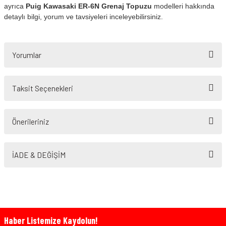
ayrıca
Puig Kawasaki ER-6N Grenaj Topuzu
modelleri hakkında
detaylı bilgi, yorum ve tavsiyeleri inceleyebilirsiniz.
Yorumlar
Taksit Seçenekleri
Bu ürüne ilk yorumu siz yapın!
Önerileriniz
Yorum Yaz
Bu ürünün fiyat bilgisi, resim, ürün açıklamalarında ve diğer konularda
yetersiz gördüğünüz noktaları öneri formunu kullanarak tarafımıza
İADE & DEĞİŞİM
iletebilirsiniz.
Görüş ve önerileriniz için teşekkür ederiz.
Ürün resmi kalitesiz, bozuk veya görüntülenemiyor.
Ürün açıklamasında eksik bilgiler bulunuyor.
Haber Listemize Kaydolun!
Bazen işler planlandığı gibi gitmeyebilir…