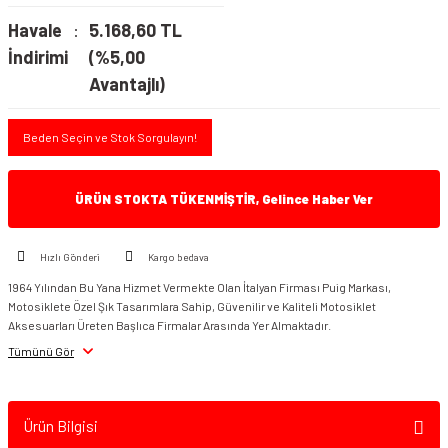
Havale
5.168,60 TL
İndirimi
(%5,00
Avantajlı)
Beden Seçin ve Stok Sorgulayın!
ÜRÜN STOKTA TÜKENMİŞTİR, Gelince Haber Ver
Hızlı Gönderi
Kargo bedava
1964 Yılından Bu Yana Hizmet Vermekte Olan İtalyan Firması Puig Markası,
Motosiklete Özel Şık Tasarımlara Sahip, Güvenilir ve Kaliteli Motosiklet
Aksesuarları Üreten Başlıca Firmalar Arasında Yer Almaktadır.
Tümünü Gör
Ürün Bilgisi