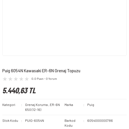
Puig 6054N Kawasaki ER-6N Grenaj Topuzu
0.0 Puan - 0 Yorum
5.440,63 TL
Kategori
Grenaj Koruma
,
ER-6N
Marka
Puig
650 (12-16)
Stok Kodu
PUIG-6054N
Barkod
6054000000786
Kodu