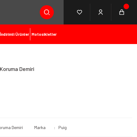
İndirimli Ürünler
Motosikletler
Koruma Demiri
oruma Demiri
Marka
Puig