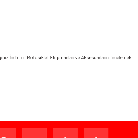
ğiniz
İndirimli Motosiklet Ekipmanları
ve Aksesuarlarını incelemek
ijinal ambalajında (paketi açılmamış ve kullanılmamış