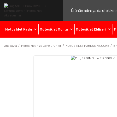
Motosiklet Kaskı
Motosiklet Montu
Motosiklet Eldiveni
M
Anasayfa
Motosikletinize Göre Ürünler
MOTOSİKLET MARKASINA GÖRE
B