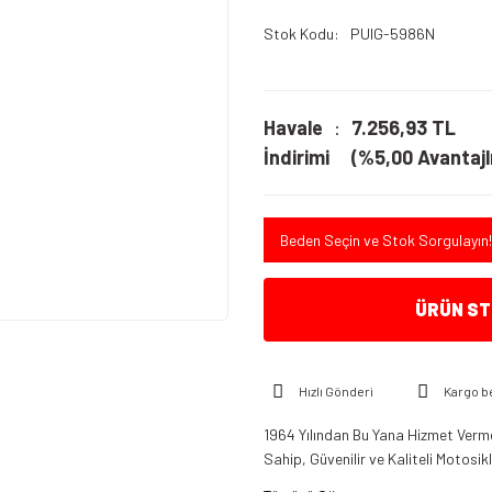
Stok Kodu
PUIG-5986N
Havale
7.256,93 TL
İndirimi
(%5,00 Avantajlı
Beden Seçin ve Stok Sorgulayın!
ÜRÜN STO
Hızlı Gönderi
Kargo b
1964 Yılından Bu Yana Hizmet Verme
Sahip, Güvenilir ve Kaliteli Motosi