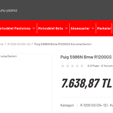
otosiklet Pantolonu
Motosiklet Botu
Aksesuarlar
Markalar
mw
R 1200 GS (04-12)
Puig 5986N Bmw R1200GS Koruma Demiri
Puig 5986N Bmw R1200GS 
0.0 Puan - 0 Yorum
7.638,87 TL
Kategori
R 1200 GS (04-12)
,
K