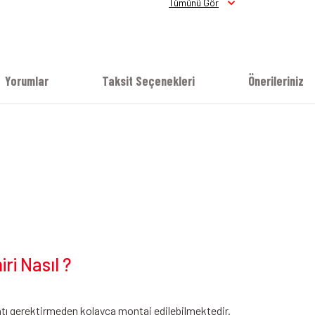
Tümünü Gör
Yorumlar
Taksit Seçenekleri
Önerileriniz
i Nasıl ?
ı gerektirmeden kolayca montaj edilebilmektedir.