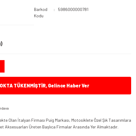
Barkod
5986000000781
Kodu
)
KTA TÜKENMİŞTİR, Gelince Haber Ver
edava
kte Olan İtalyan Firması Puig Markası, Motosiklete Özel Şık Tasarımlara
klet Aksesuarları Üreten Başlıca Firmalar Arasında Yer Almaktadır.