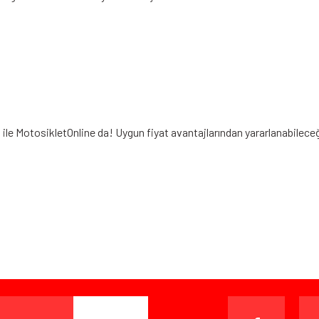
 ile MotosikletOnline da! Uygun fiyat avantajlarından yararlanabilece
iz gördüğünüz noktaları öneri formunu kullanarak tarafımıza iletebilirsiniz.
Bu ürüne ilk yorumu siz yapın!
Yorum Yaz
ışverişten herhangi bir sebeple memnun kalmadığınızda, ürünü or