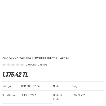
Puig 5922A Yamaha TDM900 Kaldırma Takozu
0.0 Puan - 0 Yorum
1.375,42 TL
Kategori
TDM 900 (02-14)
Marka
Puig
Stok Kodu
PUIG-5922A
Barkod
5,922E+12
Kodu