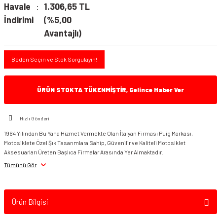
Havale
1.306,65 TL
İndirimi
(%5,00
Avantajlı)
Beden Seçin ve Stok Sorgulayın!
ÜRÜN STOKTA TÜKENMİŞTİR, Gelince Haber Ver
Hızlı Gönderi
1964 Yılından Bu Yana Hizmet Vermekte Olan İtalyan Firması Puig Markası,
Motosiklete Özel Şık Tasarımlara Sahip, Güvenilir ve Kaliteli Motosiklet
Aksesuarları Üreten Başlıca Firmalar Arasında Yer Almaktadır.
Tümünü Gör
Ürün Bilgisi