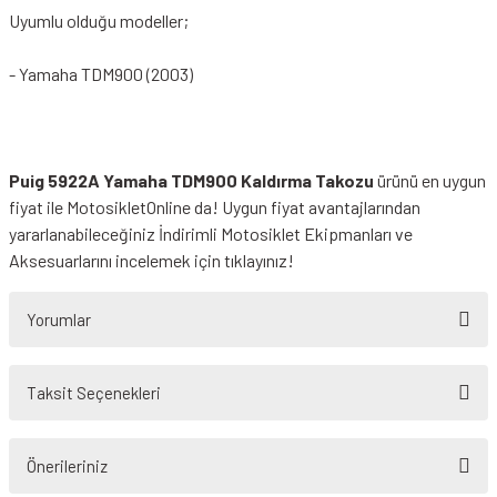
Uyumlu olduğu modeller;
- Yamaha TDM900 (2003)
Puig 5922A Yamaha TDM900 Kaldırma Takozu
ürünü en uygun
fiyat ile MotosikletOnline da! Uygun fiyat avantajlarından
yararlanabileceğiniz
İndirimli Motosiklet Ekipmanları
ve
Aksesuarlarını incelemek için tıklayınız!
Yorumlar
Taksit Seçenekleri
Bu ürüne ilk yorumu siz yapın!
Önerileriniz
Yorum Yaz