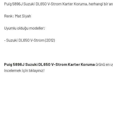
Puig 5896J Suzuki DL650 V-Strom Karter Koruma, herhangi bir ara
Renk: Mat Siyah
Uyumlu olduğu modeller;
- Suzuki DL650 V-Strom (2012)
Puig 5896J Suzuki DL650 V-Strom Karter Koruma
ürünü en uy
incelemek için tıklayınız!
Bu ürünün fiyat bilgisi, resim, ürün açıklamalarında ve diğer konularda yeters
Görüş ve önerileriniz için teşekkür ederiz.
Ürün resmi kalitesiz, bozuk veya görüntülenemiyor.
Bazen işler planlandığı gibi gitmeyebilir…
Ürün açıklamasında eksik bilgiler bulunuyor.