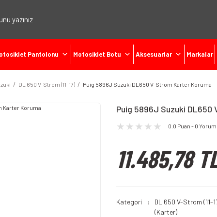
otosiklet Pantolonu
Motosiklet Botu
Aksesuarlar
Markalar
zuki
DL 650 V-Strom (11-17)
Puig 5896J Suzuki DL650 V-Strom Karter Koruma
Puig 5896J Suzuki DL650 
0.0 Puan - 0 Yorum
11.485,78 T
Kategori
DL 650 V-Strom (11-1
(Karter)