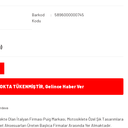
Barkod
5896000000745
Kodu
)
KTA TÜKENMİŞTİR, Gelince Haber Ver
edava
kte Olan İtalyan Firması Puig Markası, Motosiklete Özel Şık Tasarımlara
klet Aksesuarları Üreten Başlıca Firmalar Arasında Yer Almaktadır.