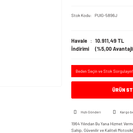
Stok Kodu
PUIG-5896J
Havale
10.911,49 TL
İndirimi
(%5,00 Avantajlı
Beden Seçin ve Stok Sorgulayın!
ÜRÜN STO
Hızlı Gönderi
Kargo b
1964 Yılından Bu Yana Hizmet Verme
Sahip, Güvenilir ve Kaliteli Motosi