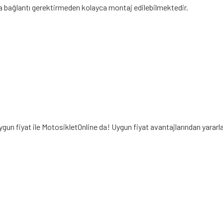
 bağlantı gerektirmeden kolayca montaj edilebilmektedir.
gun fiyat ile MotosikletOnline da! Uygun fiyat avantajlarından yarar
iz gördüğünüz noktaları öneri formunu kullanarak tarafımıza iletebilirsiniz.
Bu ürüne ilk yorumu siz yapın!
Yorum Yaz