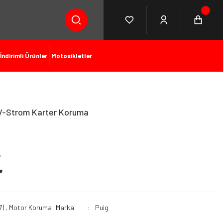
İndirimli Ürünler
Motosikletler
V-Strom Karter Koruma
L
7)
,
Motor Koruma
Marka
Puig