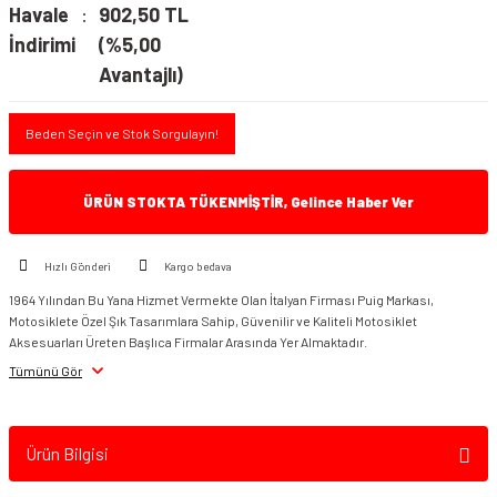
Havale
902,50 TL
İndirimi
(%5,00
Avantajlı)
Beden Seçin ve Stok Sorgulayın!
ÜRÜN STOKTA TÜKENMİŞTİR, Gelince Haber Ver
Hızlı Gönderi
Kargo bedava
1964 Yılından Bu Yana Hizmet Vermekte Olan İtalyan Firması Puig Markası,
Motosiklete Özel Şık Tasarımlara Sahip, Güvenilir ve Kaliteli Motosiklet
Aksesuarları Üreten Başlıca Firmalar Arasında Yer Almaktadır.
Tümünü Gör
Ürün Bilgisi