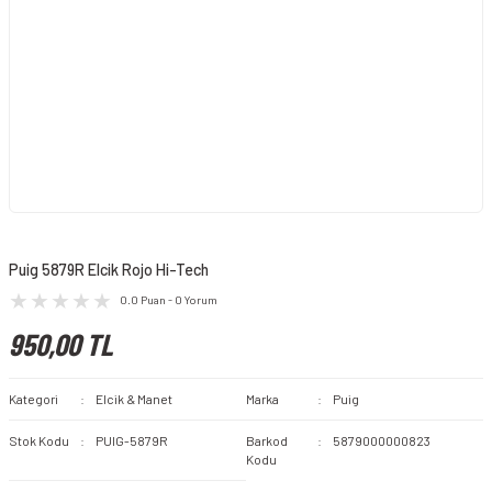
Puig 5879R Elcik Rojo Hi-Tech
0.0 Puan - 0 Yorum
950,00 TL
Kategori
Elcik & Manet
Marka
Puig
Stok Kodu
PUIG-5879R
Barkod
5879000000823
Kodu