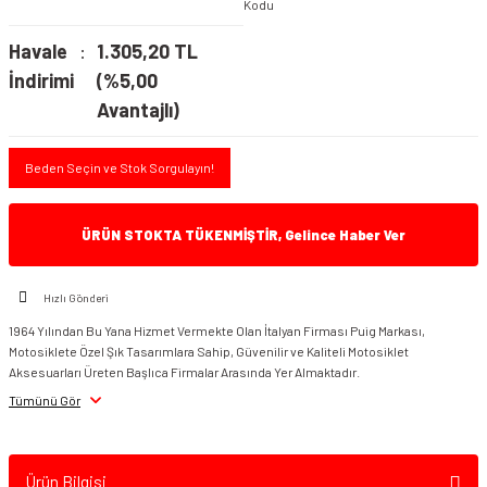
Kodu
Havale
1.305,20 TL
İndirimi
(%5,00
Avantajlı)
Beden Seçin ve Stok Sorgulayın!
ÜRÜN STOKTA TÜKENMİŞTİR, Gelince Haber Ver
Hızlı Gönderi
1964 Yılından Bu Yana Hizmet Vermekte Olan İtalyan Firması Puig Markası,
Motosiklete Özel Şık Tasarımlara Sahip, Güvenilir ve Kaliteli Motosiklet
Aksesuarları Üreten Başlıca Firmalar Arasında Yer Almaktadır.
Tümünü Gör
Ürün Bilgisi