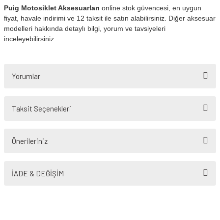
Puig Motosiklet Aksesuarları
online stok güvencesi, en uygun
fiyat, havale indirimi ve 12 taksit ile satın alabilirsiniz. Diğer aksesuar
modelleri hakkında detaylı bilgi, yorum ve tavsiyeleri
inceleyebilirsiniz.
Yorumlar
Taksit Seçenekleri
Bu ürüne ilk yorumu siz yapın!
Önerileriniz
Yorum Yaz
Bu ürünün fiyat bilgisi, resim, ürün açıklamalarında ve diğer konularda
yetersiz gördüğünüz noktaları öneri formunu kullanarak tarafımıza
İADE & DEĞİŞİM
iletebilirsiniz.
Görüş ve önerileriniz için teşekkür ederiz.
Ürün resmi kalitesiz, bozuk veya görüntülenemiyor.