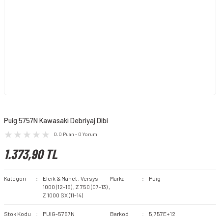
Puig 5757N Kawasaki Debriyaj Dibi
0.0 Puan - 0 Yorum
1.373,90 TL
Kategori
Elcik & Manet
,
Versys
Marka
Puig
1000 (12-15)
,
Z 750 (07-13)
,
Z 1000 SX (11-14)
Stok Kodu
PUIG-5757N
Barkod
5,757E+12