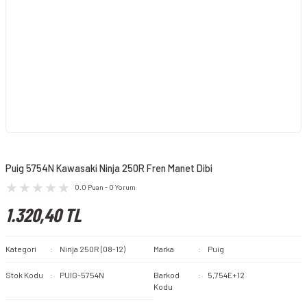
Puig 5754N Kawasaki Ninja 250R Fren Manet Dibi
0.0 Puan - 0 Yorum
1.320,40 TL
Kategori
Ninja 250R (08-12)
Marka
Puig
Stok Kodu
PUIG-5754N
Barkod
5,754E+12
Kodu