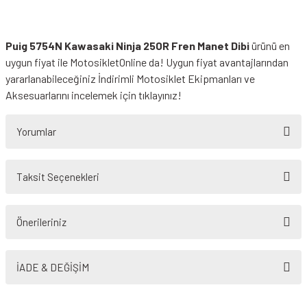
Puig 5754N Kawasaki Ninja 250R Fren Manet Dibi
ürünü en
uygun fiyat ile MotosikletOnline da! Uygun fiyat avantajlarından
yararlanabileceğiniz
İndirimli Motosiklet Ekipmanları
ve
Aksesuarlarını incelemek için tıklayınız!
Yorumlar
Taksit Seçenekleri
Bu ürüne ilk yorumu siz yapın!
Önerileriniz
Yorum Yaz
Bu ürünün fiyat bilgisi, resim, ürün açıklamalarında ve diğer konularda
yetersiz gördüğünüz noktaları öneri formunu kullanarak tarafımıza
İADE & DEĞİŞİM
iletebilirsiniz.
Görüş ve önerileriniz için teşekkür ederiz.