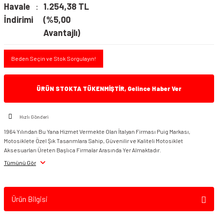
Havale
1.254,38 TL
İndirimi
(%5,00
Avantajlı)
Beden Seçin ve Stok Sorgulayın!
ÜRÜN STOKTA TÜKENMİŞTİR, Gelince Haber Ver
Hızlı Gönderi
1964 Yılından Bu Yana Hizmet Vermekte Olan İtalyan Firması Puig Markası,
Motosiklete Özel Şık Tasarımlara Sahip, Güvenilir ve Kaliteli Motosiklet
Aksesuarları Üreten Başlıca Firmalar Arasında Yer Almaktadır.
Tümünü Gör
Ürün Bilgisi