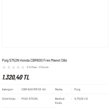
Puig 5752N Honda CBR600 Fren Manet Dibi
0.0 Puan - 0 Yorum
1.320,40 TL
Kategori
CBR 600 RR (13-14)
Marka
Puig
Stok Kodu
PUIG-5752N
Barkod
5,752E+12
Kodu