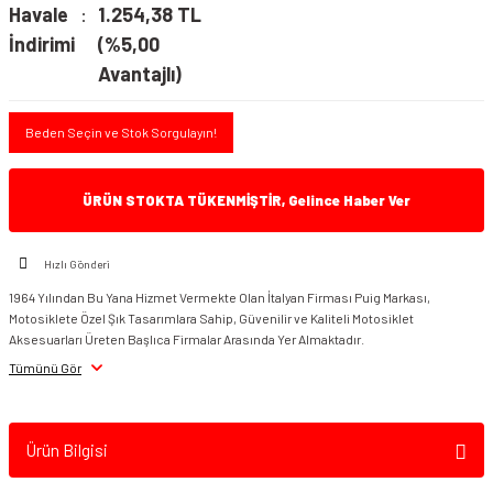
Havale
1.254,38 TL
İndirimi
(%5,00
Avantajlı)
Beden Seçin ve Stok Sorgulayın!
ÜRÜN STOKTA TÜKENMİŞTİR, Gelince Haber Ver
Hızlı Gönderi
1964 Yılından Bu Yana Hizmet Vermekte Olan İtalyan Firması Puig Markası,
Motosiklete Özel Şık Tasarımlara Sahip, Güvenilir ve Kaliteli Motosiklet
Aksesuarları Üreten Başlıca Firmalar Arasında Yer Almaktadır.
Tümünü Gör
Ürün Bilgisi