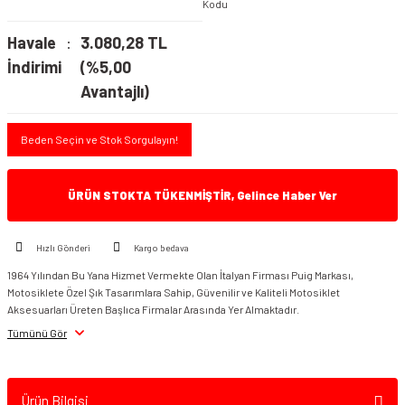
Kodu
Havale
3.080,28 TL
İndirimi
(%5,00
Avantajlı)
Beden Seçin ve Stok Sorgulayın!
ÜRÜN STOKTA TÜKENMİŞTİR, Gelince Haber Ver
Hızlı Gönderi
Kargo bedava
1964 Yılından Bu Yana Hizmet Vermekte Olan İtalyan Firması Puig Markası,
Motosiklete Özel Şık Tasarımlara Sahip, Güvenilir ve Kaliteli Motosiklet
Aksesuarları Üreten Başlıca Firmalar Arasında Yer Almaktadır.
Tümünü Gör
Ürün Bilgisi