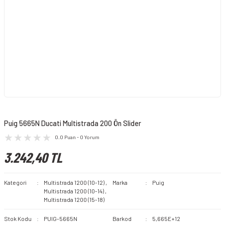
Puig 5665N Ducati Multistrada 200 Ön Slider
0.0 Puan - 0 Yorum
3.242,40 TL
Kategori
Multistrada 1200 (10-12)
,
Marka
Puig
Multistrada 1200 (10-14)
,
Multistrada 1200 (15-18)
Stok Kodu
PUIG-5665N
Barkod
5,665E+12