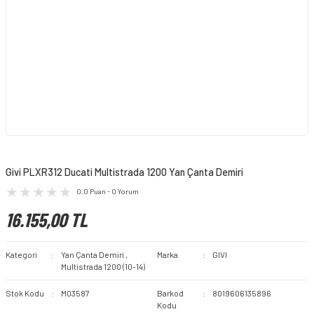
Givi PLXR312 Ducati Multistrada 1200 Yan Çanta Demiri
0.0 Puan - 0 Yorum
16.155,00 TL
Kategori
Yan Çanta Demiri
,
Marka
GIVI
Multistrada 1200 (10-14)
Stok Kodu
M03587
Barkod
8019606135896
Kodu