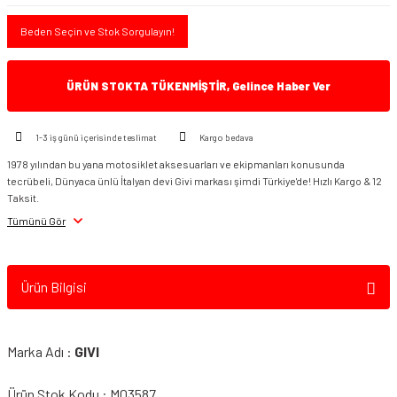
Beden Seçin ve Stok Sorgulayın!
ÜRÜN STOKTA TÜKENMİŞTİR, Gelince Haber Ver
1-3 iş günü içerisinde teslimat
Kargo bedava
1978 yılından bu yana motosiklet aksesuarları ve ekipmanları konusunda
tecrübeli, Dünyaca ünlü İtalyan devi Givi markası şimdi Türkiye'de! Hızlı Kargo & 12
Taksit.
Tümünü Gör
Ürün Bilgisi
Marka Adı :
GIVI
Ürün Stok Kodu : M03587