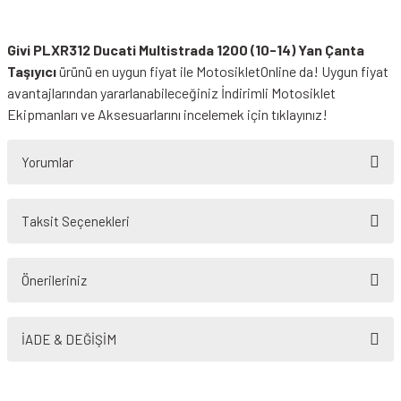
Givi PLXR312 Ducati Multistrada 1200 (10-14) Yan Çanta
Taşıyıcı
ürünü en uygun fiyat ile MotosikletOnline da! Uygun fiyat
avantajlarından yararlanabileceğiniz
İndirimli Motosiklet
Ekipmanları
ve Aksesuarlarını incelemek için tıklayınız!
Yorumlar
Taksit Seçenekleri
Bu ürüne ilk yorumu siz yapın!
Önerileriniz
Yorum Yaz
Bu ürünün fiyat bilgisi, resim, ürün açıklamalarında ve diğer konularda
yetersiz gördüğünüz noktaları öneri formunu kullanarak tarafımıza
İADE & DEĞİŞİM
iletebilirsiniz.
Görüş ve önerileriniz için teşekkür ederiz.