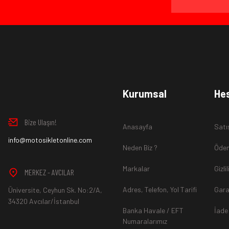
Ürün İadesi Nasıl Sağlanır ?
www.MotosikletOnline.com alışveriş sitesinden almış olduğ
Kurumsal
He
içinde teslim aldığınız şekli ile iade edebilirsiniz.
Bize Ulaşın!
Anasayfa
Satı
Aksi durum söz konusu olduğunda
info@motosikletonline.com
ürün "Yeniden Satışa” 
Neden Biz ?
Ödem
Markalar
Gizli
MERKEZ - AVCILAR
Adres, Telefon, Yol Tarifi
Gara
Üniversite, Ceyhun Sk. No:2/A,
*İade ve Değişim sürecinde ürünlerin
"Gönderici Ödemeli”
ola
34320 Avcılar/İstanbul
Banka Havale / EFT
İade
Numaralarımız