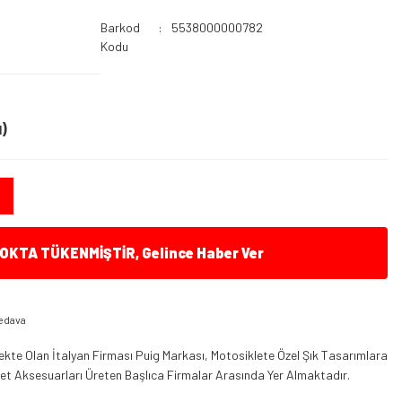
Barkod
5538000000782
Kodu
)
KTA TÜKENMİŞTİR, Gelince Haber Ver
edava
kte Olan İtalyan Firması Puig Markası, Motosiklete Özel Şık Tasarımlara
klet Aksesuarları Üreten Başlıca Firmalar Arasında Yer Almaktadır.