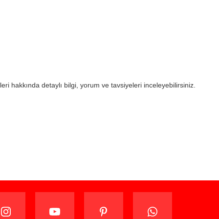
eri hakkında detaylı bilgi, yorum ve tavsiyeleri inceleyebilirsiniz.
ijinal ambalajında (paketi açılmamış ve kullanılmamış
ade edebilir veya değiştirebilirsiniz.