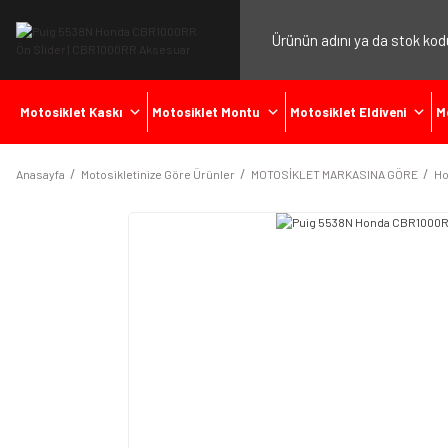
Motosiklet Kaskı
Motosiklet Montu
Motosiklet Eldiveni
M
Anasayfa
Motosikletinize Göre Ürünler
MOTOSİKLET MARKASINA GÖRE
Ho