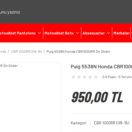
otosiklet Pantolonu
Motosiklet Botu
Aksesuarlar
Markalar
nda
CBR 1000RR (08-16)
Puig 5538N Honda CBR1000RR Ön Slider
Puig 5538N Honda CBR1000
0.0 Puan - 0 Yorum
950,00 TL
Kategori
CBR 1000RR (08-16)