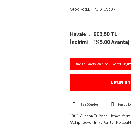
Stok Kodu
PUIG-5538N
Havale
902,50 TL
İndirimi
(%5,00 Avantajlı
Beden Seçin ve Stok Sorgulayın!
ÜRÜN STO
Hızlı Gönderi
Kargo b
1964 Yılından Bu Yana Hizmet Verme
Sahip, Güvenilir ve Kaliteli Motosi