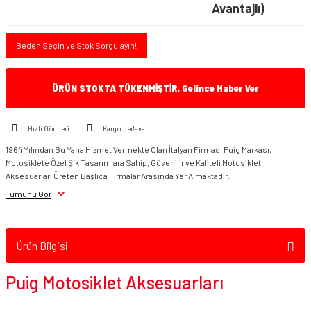
Avantajlı)
Beden Seçin ve Stok Sorgulayın!
ÜRÜN STOKTA TÜKENMİŞTİR, Gelince Haber Ver
Hızlı Gönderi
Kargo bedava
1964 Yılından Bu Yana Hizmet Vermekte Olan İtalyan Firması Puig Markası,
Motosiklete Özel Şık Tasarımlara Sahip, Güvenilir ve Kaliteli Motosiklet
Aksesuarları Üreten Başlıca Firmalar Arasında Yer Almaktadır.
Tümünü Gör
Ürün Bilgisi
Puig Motosiklet Aksesuarları