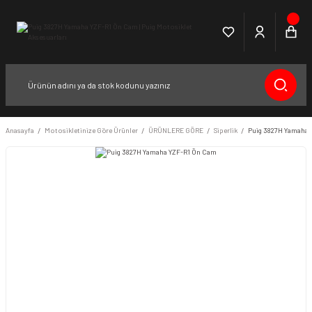
Anasayfa
Motosikletinize Göre Ürünler
ÜRÜNLERE GÖRE
Siperlik
Puig 3827H Yamaha 