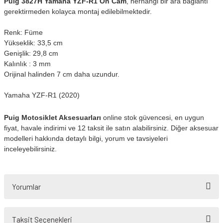
Puig 3827H Yamaha YZF-R1 Ön Cam
, herhangi bir ara bağlantı
gerektirmeden kolayca montaj edilebilmektedir.
Renk: Füme
Yükseklik: 33,5 cm
Genişlik: 29,8 cm
Kalınlık : 3 mm
Orijinal halinden 7 cm daha uzundur.
Yamaha YZF-R1 (2020)
Puig Motosiklet Aksesuarları
online stok güvencesi, en uygun
fiyat, havale indirimi ve 12 taksit ile satın alabilirsiniz. Diğer aksesuar
modelleri hakkında detaylı bilgi, yorum ve tavsiyeleri
inceleyebilirsiniz.
Yorumlar
Taksit Seçenekleri