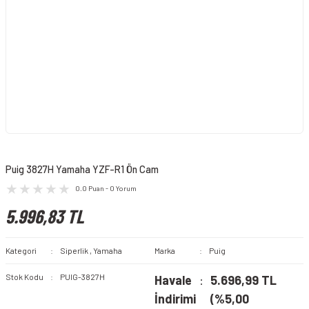
Puig 3827H Yamaha YZF-R1 Ön Cam
0.0 Puan - 0 Yorum
5.996,83 TL
Kategori
Siperlik
,
Yamaha
Marka
Puig
Stok Kodu
PUIG-3827H
Havale
5.696,99 TL
İndirimi
(%5,00