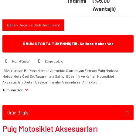
İndirimi
(%5,00
Avantajlı)
Beden Seçin ve Stok Sorgulayın!
ÜRÜN STOKTA TÜKENMİŞTİR, Gelince Haber Ver
Hızlı Gönderi
Kargo bedava
1964 Yılından Bu Yana Hizmet Vermekte Olan İtalyan Firması Puig Markası,
Motosiklete Özel Şık Tasarımlara Sahip, Güvenilir ve Kaliteli Motosiklet
Aksesuarları Üreten Başlıca Firmalar Arasında Yer Almaktadır.
Tümünü Gör
Ürün Bilgisi
Puig Motosiklet Aksesuarları