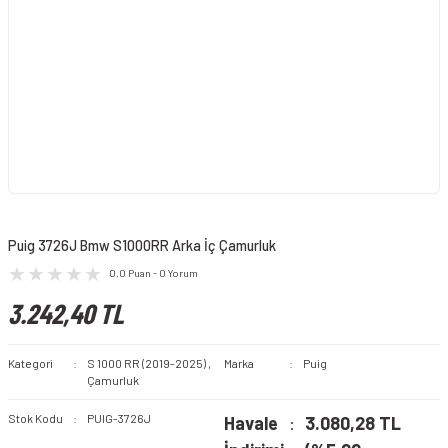
Puig 3726J Bmw S1000RR Arka İç Çamurluk
0.0 Puan - 0 Yorum
3.242,40 TL
Kategori
S 1000 RR (2019-2025)
,
Marka
Puig
Çamurluk
Stok Kodu
PUIG-3726J
Havale
3.080,28 TL