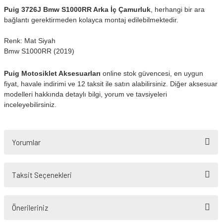
Puig 3726J Bmw S1000RR Arka İç Çamurluk
, herhangi bir ara
bağlantı gerektirmeden kolayca montaj edilebilmektedir.
Renk: Mat Siyah
Bmw S1000RR (2019)
Puig Motosiklet Aksesuarları
online stok güvencesi, en uygun
fiyat, havale indirimi ve 12 taksit ile satın alabilirsiniz. Diğer aksesuar
modelleri hakkında detaylı bilgi, yorum ve tavsiyeleri
inceleyebilirsiniz.
Yorumlar
Taksit Seçenekleri
Bu ürüne ilk yorumu siz yapın!
Önerileriniz
Yorum Yaz