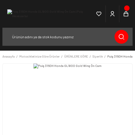
Anasayfa
Motosikletinize Göre Ürünler
ÜRÜNLERE GÖRE
Siperlik
Puig 3160H Honda 