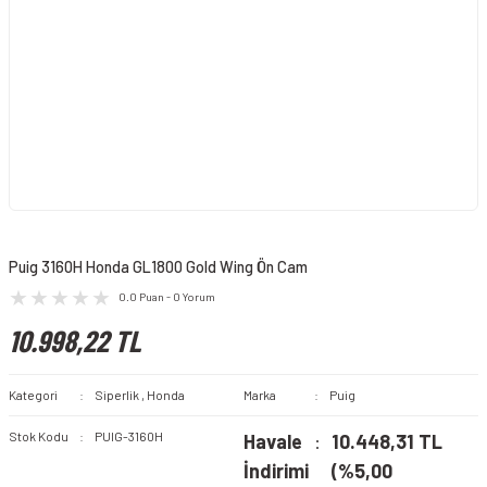
Puig 3160H Honda GL1800 Gold Wing Ön Cam
0.0 Puan - 0 Yorum
10.998,22 TL
Kategori
Siperlik
,
Honda
Marka
Puig
Stok Kodu
PUIG-3160H
Havale
10.448,31 TL
İndirimi
(%5,00