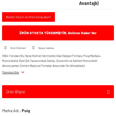
Avantajlı)
Beden Seçin ve Stok Sorgulayın!
ÜRÜN STOKTA TÜKENMİŞTİR, Gelince Haber Ver
Hızlı Gönderi
Kargo bedava
1964 Yılından Bu Yana Hizmet Vermekte Olan İtalyan Firması Puig Markası,
Motosiklete Özel Şık Tasarımlara Sahip, Güvenilir ve Kaliteli Motosiklet
Aksesuarları Üreten Başlıca Firmalar Arasında Yer Almaktadır.
Tümünü Gör
Ürün Bilgisi
Marka Adı :
Puig