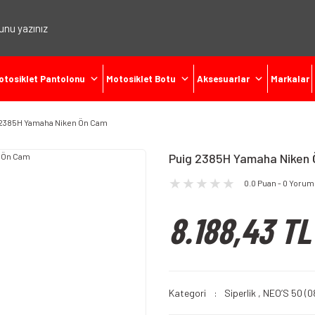
otosiklet Pantolonu
Motosiklet Botu
Aksesuarlar
Markalar
 2385H Yamaha Niken Ön Cam
Puig 2385H Yamaha Niken
0.0 Puan - 0 Yorum
8.188,43 TL
Kategori
Siperlik
,
NEO’S 50 (0