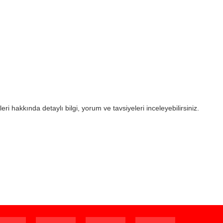
eri hakkında detaylı bilgi, yorum ve tavsiyeleri inceleyebilirsiniz.
ijinal ambalajında (paketi açılmamış ve kullanılmamış