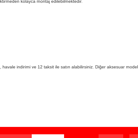
ektirmeden kolayca montaj edilebilmektedir.
havale indirimi ve 12 taksit ile satın alabilirsiniz. Diğer aksesuar modell
iz gördüğünüz noktaları öneri formunu kullanarak tarafımıza iletebilirsiniz.
Bu ürüne ilk yorumu siz yapın!
Yorum Yaz
ışverişten herhangi bir sebeple memnun kalmadığınızda, ürünü or