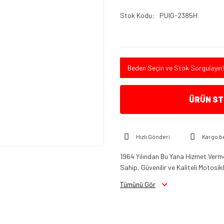
Stok Kodu
PUIG-2385H
Beden Seçin ve Stok Sorgulayın!
ÜRÜN STO
Hızlı Gönderi
Kargo b
1964 Yılından Bu Yana Hizmet Verme
Sahip, Güvenilir ve Kaliteli Motosi
Tümünü Gör