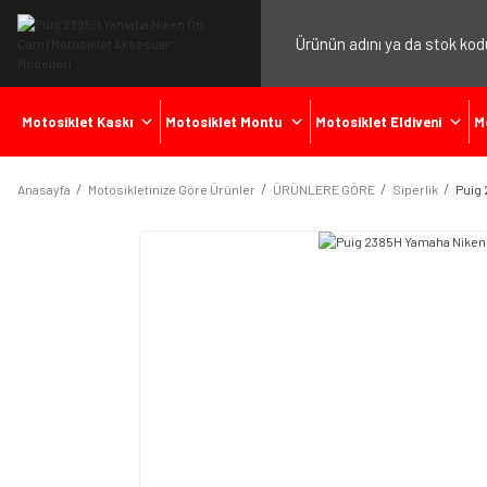
Motosiklet Kaskı
Motosiklet Montu
Motosiklet Eldiveni
M
Anasayfa
Motosikletinize Göre Ürünler
ÜRÜNLERE GÖRE
Siperlik
Puig