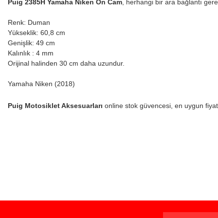
Puig 2385H Yamaha Niken Ön Cam
, herhangi bir ara bağlantı ger
Renk: Duman
Yükseklik: 60,8 cm
Genişlik: 49 cm
Kalınlık : 4 mm
Orijinal halinden 30 cm daha uzundur.
Yamaha Niken (2018)
Puig Motosiklet Aksesuarları
online stok güvencesi, en uygun fiyat, 
Bu ürünün fiyat bilgisi, resim, ürün açıklamalarında ve diğer konularda yeters
Görüş ve önerileriniz için teşekkür ederiz.
Ürün resmi kalitesiz, bozuk veya görüntülenemiyor.
Bazen işler planlandığı gibi gitmeyebilir…
Ürün açıklamasında eksik bilgiler bulunuyor.
Ürün bilgilerinde hatalar bulunuyor.
Ürün fiyatı diğer sitelerden daha pahalı.
www.MotosikletOnline.com alışveriş sitesinden yaptığınız al