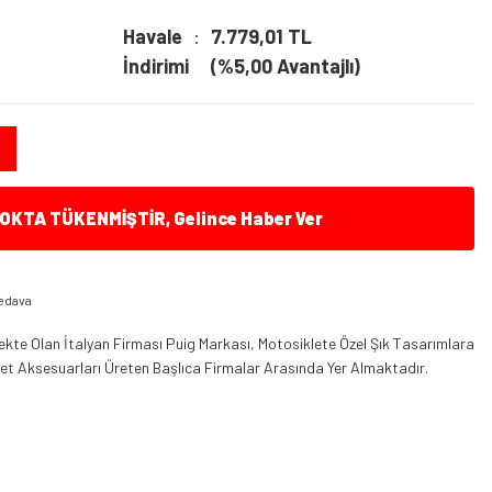
Havale
7.779,01 TL
İndirimi
(%5,00 Avantajlı)
KTA TÜKENMİŞTİR, Gelince Haber Ver
edava
kte Olan İtalyan Firması Puig Markası, Motosiklete Özel Şık Tasarımlara
klet Aksesuarları Üreten Başlıca Firmalar Arasında Yer Almaktadır.