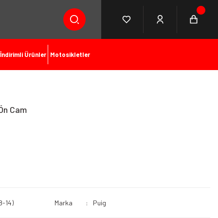
İndirimli Ürünler
Motosikletler
 Ön Cam
8-14)
Marka
Puig