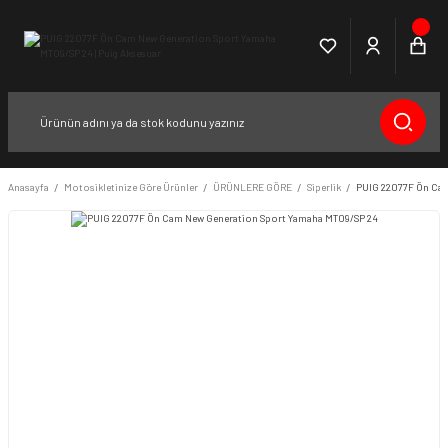
Anasayfa
Motosikletinize Göre Ürünler
ÜRÜNLERE GÖRE
Siperlik
PUIG 22077F Ön Cam