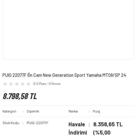
PUIG 22077F Ön Cam New Generation Sport Yamaha MT09/SP 24
0.0 Puan - 0 Yorum
8.798,58 TL
Kategori
Siperlik
Marka
Puig
Stok Kodu
PUIG-22077F
Havale
8.358,65 TL
İndirimi
(%5,00