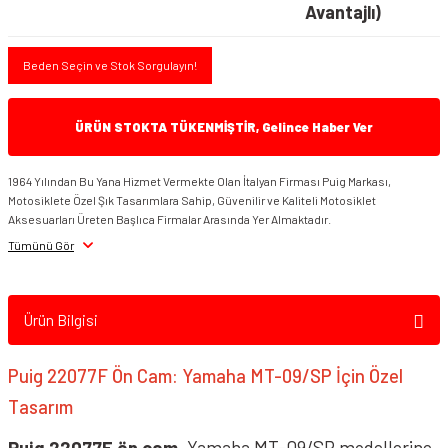
Avantajlı)
Beden Seçin ve Stok Sorgulayın!
ÜRÜN STOKTA TÜKENMİŞTİR, Gelince Haber Ver
1964 Yılından Bu Yana Hizmet Vermekte Olan İtalyan Firması Puig Markası,
Motosiklete Özel Şık Tasarımlara Sahip, Güvenilir ve Kaliteli Motosiklet
Aksesuarları Üreten Başlıca Firmalar Arasında Yer Almaktadır.
Tümünü Gör
Ürün Bilgisi
Puig 22077F Ön Cam: Yamaha MT-09/SP İçin Özel
Tasarım
Puig 22077F ön cam
, Yamaha MT-09/SP modellerine