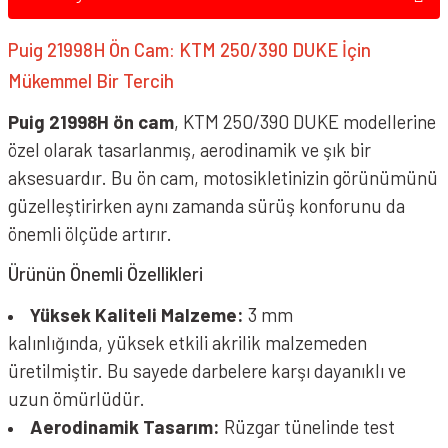
Puig 21998H Ön Cam: KTM 250/390 DUKE İçin
Mükemmel Bir Tercih
Puig 21998H ön cam
, KTM 250/390 DUKE modellerine
özel olarak tasarlanmış, aerodinamik ve şık bir
aksesuardır. Bu ön cam, motosikletinizin görünümünü
PUIG 21998T Ön Cam KTM 250/390 DUKE 24'
güzelleştirirken aynı zamanda sürüş konforunu da
önemli ölçüde artırır.
Ürünün Önemli Özellikleri
Yüksek Kaliteli Malzeme:
3 mm
kalınlığında, yüksek etkili akrilik malzemeden
üretilmiştir. Bu sayede darbelere karşı dayanıklı ve
uzun ömürlüdür.
Aerodinamik Tasarım:
Rüzgar tünelinde test