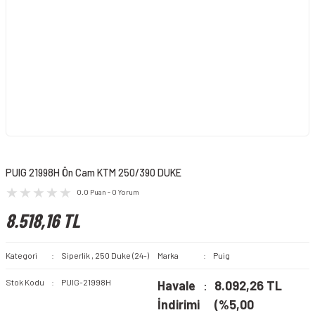
PUIG 21998H Ön Cam KTM 250/390 DUKE
0.0 Puan - 0 Yorum
8.518,16 TL
Kategori
Siperlik
,
250 Duke (24-)
Marka
Puig
Stok Kodu
PUIG-21998H
Havale
8.092,26 TL
İndirimi
(%5,00