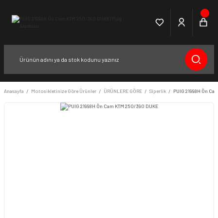
Anasayfa
Motosikletinize Göre Ürünler
ÜRÜNLERE GÖRE
Siperlik
PUIG 21998H Ön Ca