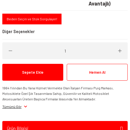
Avantajlı)
Beden Seçin ve Stok Sorgulayın!
Diğer Seçenekler
Sepete Ekle
Hemen Al
1964 Yılından Bu Yana Hizmet Vermekte Olan İtalyan Firması Puig Markası,
Motosiklete Özel Şık Tasarımlara Sahip, Güvenilir ve Kaliteli Motosiklet
Aksesuarları Üreten Başlıca Firmalar Arasında Yer Almaktadır.
PUIG 21998F Ön Cam KTM 250/390 DUKE
Tümünü Gör
Ürün Bilgisi