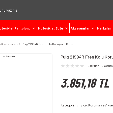
otosiklet Pantolonu
Motosiklet Botu
Aksesuarlar
Markalar
 Aksesuarları
Puig 21994R Fren Kolu Koruyucu Kırmızı
Puig 21994R Fren Kolu Koru
0.0 Puan - 0 Yorum
3.851,18 TL
Kategori
Elcik Koruma ve Akse