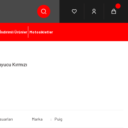
İndirimli Ürünler
Motosikletler
yucu Kırmızı
suarları
Marka
Puig