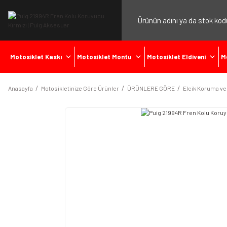
Motosiklet Kaskı
Motosiklet Montu
Motosiklet Eldiveni
M
Anasayfa
Motosikletinize Göre Ürünler
ÜRÜNLERE GÖRE
Elcik Koruma ve