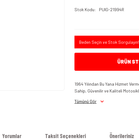
Stok Kodu
PUIG-21994R
Beden Seçin ve Stok Sorgulayın!
ÜRÜN STO
1964 Yılından Bu Yana Hizmet Verme
Sahip, Güvenilir ve Kaliteli Motosi
Tümünü Gör
Yorumlar
Taksit Seçenekleri
Önerileriniz