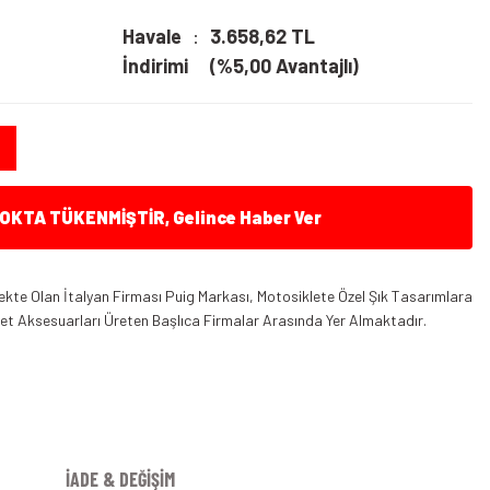
Havale
3.658,62 TL
İndirimi
(%5,00 Avantajlı)
KTA TÜKENMİŞTİR, Gelince Haber Ver
kte Olan İtalyan Firması Puig Markası, Motosiklete Özel Şık Tasarımlara
klet Aksesuarları Üreten Başlıca Firmalar Arasında Yer Almaktadır.
İADE & DEĞİŞİM