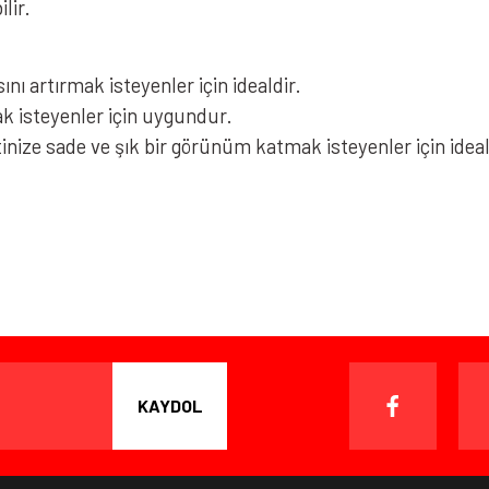
lir.
nı artırmak isteyenler için idealdir.
 isteyenler için uygundur.
inize sade ve şık bir görünüm katmak isteyenler için ideal
iz gördüğünüz noktaları öneri formunu kullanarak tarafımıza iletebilirsiniz.
Bu ürüne ilk yorumu siz yapın!
Yorum Yaz
ışverişten herhangi bir sebeple memnun kalmadığınızda, ürünü or
 gün içinde, kargo ücreti alıcı müşteriye ait olmak kaydıyla ürünü i
KAYDOL