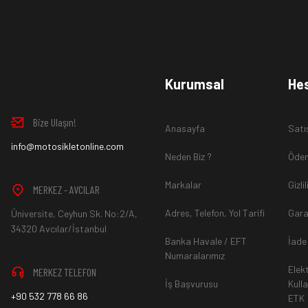
Ürün İadesi Nasıl Sağlanır ?
www.MotosikletOnline.com alışveriş sitesinden almış olduğ
Kurumsal
He
içinde teslim aldığınız şekli ile iade edebilirsiniz.
Bize Ulaşın!
Anasayfa
Satı
Aksi durum söz konusu olduğunda
info@motosikletonline.com
ürün "Yeniden Satışa” 
Neden Biz ?
Ödem
Markalar
Gizli
MERKEZ - AVCILAR
Adres, Telefon, Yol Tarifi
Gara
Üniversite, Ceyhun Sk. No:2/A,
*İade ve Değişim sürecinde ürünlerin
"Gönderici Ödemeli”
ola
34320 Avcılar/İstanbul
Banka Havale / EFT
İade
Numaralarımız
Elek
MERKEZ TELEFON
*
Ürün mağazamıza ulaştıktan sonra gerekli incelemelerin ardınd
İş Başvurusu
Kull
+90 532 778 66 86
ETK
hesaba ya da Kredi Kartına "Beş (5) ile On (10) iş günü” aras