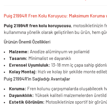
Puig 21994R Fren Kolu Koruyucu: Maksimum Koruma v
Puig 21994R fren kolu koruyucusu
, motosikletinizin 
kullanımına yönelik olarak geliştirilen bu ürün, hem g
Ürünün Önemli Özellikleri
Malzeme:
Anodize alüminyum ve poliamid
Tasarım:
Minimalist ve dayanıklı
Evrensel Uyumluluk:
13-18 mm iç çapa sahip gidon
Kolay Montaj:
Hızlı ve kolay bir şekilde monte edileb
Puig 21994R'in Sağladığı Avantajlar
Koruma:
Fren kolunu çarpışmalarda oluşabilecek h
Dayanıklılık:
Yüksek kaliteli malzemelerden üretild
Estetik Görünüm:
Motosikletinize sportif bir görün