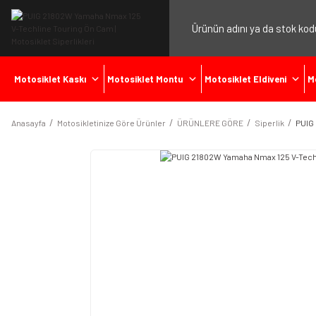
Motosiklet Kaskı
Motosiklet Montu
Motosiklet Eldiveni
M
Anasayfa
Motosikletinize Göre Ürünler
ÜRÜNLERE GÖRE
Siperlik
PUIG