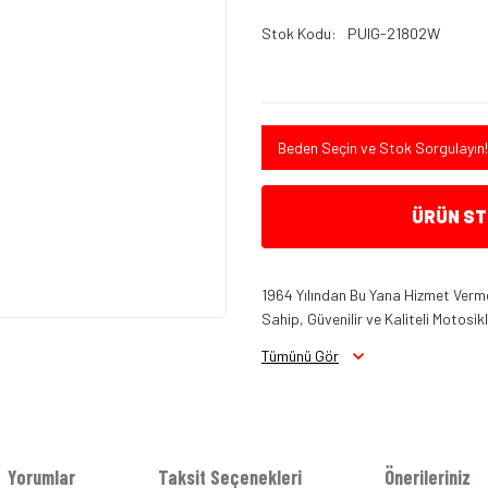
Stok Kodu
PUIG-21802W
Beden Seçin ve Stok Sorgulayın!
ÜRÜN STO
1964 Yılından Bu Yana Hizmet Verme
Sahip, Güvenilir ve Kaliteli Motosi
Tümünü Gör
Yorumlar
Taksit Seçenekleri
Önerileriniz