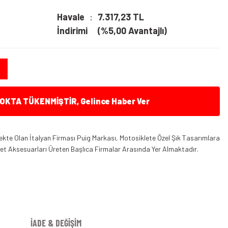
Havale
7.317,23 TL
İndirimi
(%5,00 Avantajlı)
KTA TÜKENMİŞTİR, Gelince Haber Ver
kte Olan İtalyan Firması Puig Markası, Motosiklete Özel Şık Tasarımlara
klet Aksesuarları Üreten Başlıca Firmalar Arasında Yer Almaktadır.
İADE & DEĞİŞİM