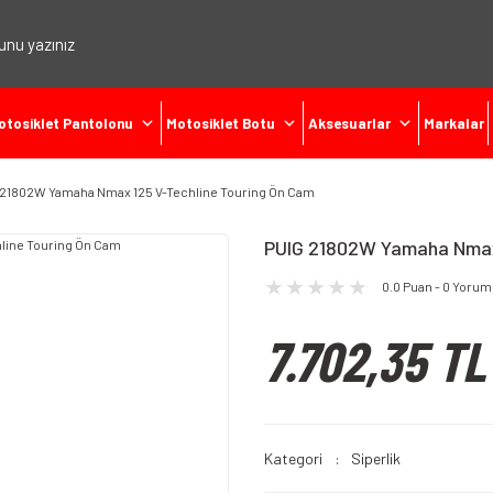
otosiklet Pantolonu
Motosiklet Botu
Aksesuarlar
Markalar
 21802W Yamaha Nmax 125 V-Techline Touring Ön Cam
PUIG 21802W Yamaha Nmax 
0.0 Puan - 0 Yorum
7.702,35 TL
Kategori
Siperlik