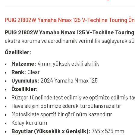
PUIG 21802W Yamaha Nmax 125 V-Techline Touring Ön
PUIG 21802W Yamaha Nmax 125 V-Techline Touring
ekstra koruma ve aerodinamik verimlilik sağlayarak sü
Özellikler:
Malzeme:
4 mm yüksek etkili akrilik
Renk:
Clear
Uyumluluk:
2024 Yamaha Nmax 125
Özellikler:
Rüzgar tünelinde test edilmiş ve optimize edilmiş t
Hava akışını optimize ederek türbülansı azaltır
Motosiklete sportif bir görünüm kazandırır
Kolay kurulum
Boyutlar (Yükseklik x Genişlik):
745 x 535 mm