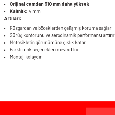
Orijinal camdan 310 mm daha yüksek
Kalınlık:
4 mm
Artıları:
Rüzgardan ve böceklerden gelişmiş koruma sağlar
Sürüş konforunu ve aerodinamik performansı artırır
Motosikletin görünümüne şıklık katar
Farklı renk seçenekleri mevcuttur
Montajı kolaydır
Bu ürünün fiyat bilgisi, resim, ürün açıklamalarında ve diğer konularda yeters
Görüş ve önerileriniz için teşekkür ederiz.
Ürün resmi kalitesiz, bozuk veya görüntülenemiyor.
Bazen işler planlandığı gibi gitmeyebilir…
Ürün açıklamasında eksik bilgiler bulunuyor.
Ürün bilgilerinde hatalar bulunuyor.
Ürün fiyatı diğer sitelerden daha pahalı.
www.MotosikletOnline.com alışveriş sitesinden yaptığınız al