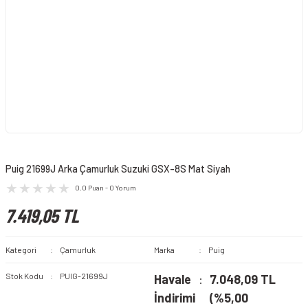
Puig 21699J Arka Çamurluk Suzuki GSX-8S Mat Siyah
0.0 Puan - 0 Yorum
7.419,05 TL
Kategori
Çamurluk
Marka
Puig
Stok Kodu
PUIG-21699J
Havale
7.048,09 TL
İndirimi
(%5,00