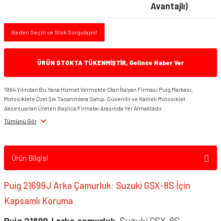
Avantajlı)
Beden Seçin ve Stok Sorgulayın!
ÜRÜN STOKTA TÜKENMİŞTİR, Gelince Haber Ver
1964 Yılından Bu Yana Hizmet Vermekte Olan İtalyan Firması Puig Markası,
Motosiklete Özel Şık Tasarımlara Sahip, Güvenilir ve Kaliteli Motosiklet
Aksesuarları Üreten Başlıca Firmalar Arasında Yer Almaktadır.
Tümünü Gör
Ürün Bilgisi
Puig 21699J Arka Çamurluk: Suzuki GSX-8S İçin
Kapsamlı Koruma
Puig 21699J arka çamurluk
, Suzuki GSX-8S