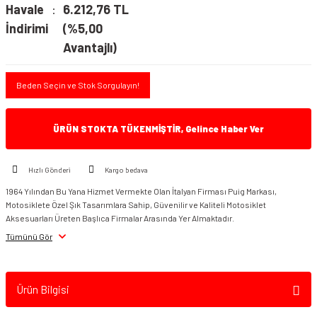
Havale
6.212,76 TL
İndirimi
(%5,00
Avantajlı)
Beden Seçin ve Stok Sorgulayın!
ÜRÜN STOKTA TÜKENMİŞTİR, Gelince Haber Ver
Hızlı Gönderi
Kargo bedava
1964 Yılından Bu Yana Hizmet Vermekte Olan İtalyan Firması Puig Markası,
Motosiklete Özel Şık Tasarımlara Sahip, Güvenilir ve Kaliteli Motosiklet
Aksesuarları Üreten Başlıca Firmalar Arasında Yer Almaktadır.
Tümünü Gör
Ürün Bilgisi