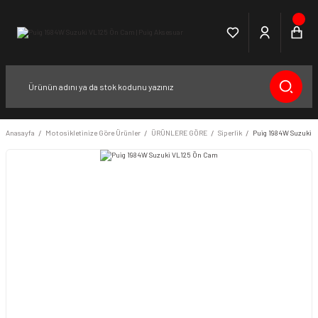
Anasayfa
Motosikletinize Göre Ürünler
ÜRÜNLERE GÖRE
Siperlik
Puig 1984W Suzuki 