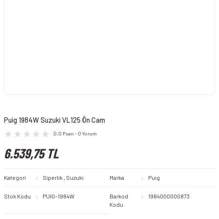
Puig 1984W Suzuki VL125 Ön Cam
0.0 Puan - 0 Yorum
6.539,75 TL
Kategori
Siperlik
,
Suzuki
Marka
Puig
Stok Kodu
PUIG-1984W
Barkod
1984000000873
Kodu