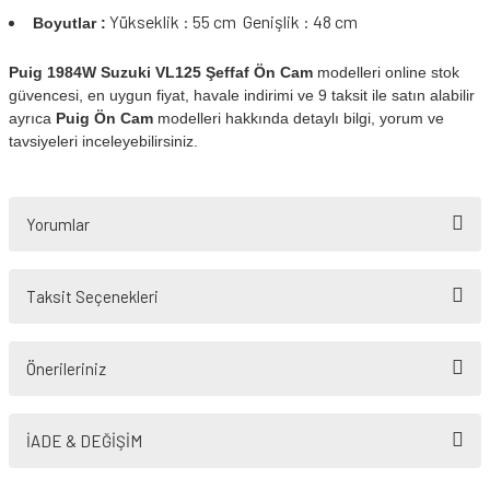
Yükseklik : 55 cm Genişlik : 48 cm
Boyutlar :
Puig 1984W Suzuki VL125 Şeffaf Ön Cam
modelleri online stok
güvencesi, en uygun fiyat, havale indirimi ve 9 taksit ile satın alabilir
ayrıca
Puig Ön Cam
modelleri hakkında detaylı bilgi, yorum ve
tavsiyeleri inceleyebilirsiniz.
Yorumlar
Taksit Seçenekleri
Bu ürüne ilk yorumu siz yapın!
Önerileriniz
Yorum Yaz
Bu ürünün fiyat bilgisi, resim, ürün açıklamalarında ve diğer konularda
yetersiz gördüğünüz noktaları öneri formunu kullanarak tarafımıza
İADE & DEĞİŞİM
iletebilirsiniz.
Görüş ve önerileriniz için teşekkür ederiz.