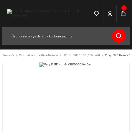
Anasayfa
Motosikletinize Göre Ürünler
ÜRÜNLERE GÖRE
Siperlik
Puig 1661F Honda 