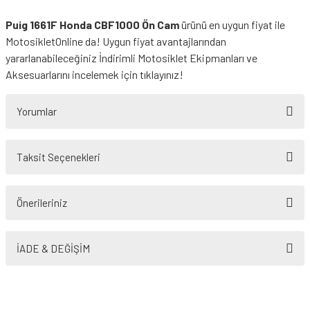
Puig 1661F Honda CBF1000 Ön Cam
ürünü en uygun fiyat ile
MotosikletOnline da! Uygun fiyat avantajlarından
yararlanabileceğiniz
İndirimli Motosiklet Ekipmanları
ve
Aksesuarlarını incelemek için tıklayınız!
Yorumlar
Taksit Seçenekleri
Bu ürüne ilk yorumu siz yapın!
Önerileriniz
Yorum Yaz
Bu ürünün fiyat bilgisi, resim, ürün açıklamalarında ve diğer konularda
yetersiz gördüğünüz noktaları öneri formunu kullanarak tarafımıza
İADE & DEĞİŞİM
iletebilirsiniz.
Görüş ve önerileriniz için teşekkür ederiz.
Ürün resmi kalitesiz, bozuk veya görüntülenemiyor.