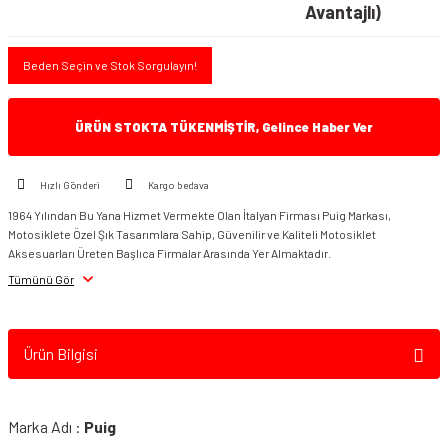
Avantajlı)
Beden Seçin ve Stok Sorgulayın!
ÜRÜN STOKTA TÜKENMİŞTİR, Gelince Haber Ver
Hızlı Gönderi
Kargo bedava
1964 Yılından Bu Yana Hizmet Vermekte Olan İtalyan Firması Puig Markası,
Motosiklete Özel Şık Tasarımlara Sahip, Güvenilir ve Kaliteli Motosiklet
Aksesuarları Üreten Başlıca Firmalar Arasında Yer Almaktadır.
Tümünü Gör
Ürün Bilgisi
Marka Adı :
Puig