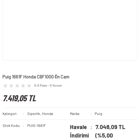
Puig 1661F Honda CBF1000 Ön Cam
0.0 Puan - 0 Yorum
7.419,05 TL
Kategori
Siperlik
,
Honda
Marka
Puig
Stok Kodu
PUIG-1661F
Havale
7.048,09 TL
İndirimi
(%5,00