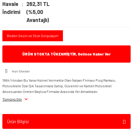
Havale
262,31 TL
İndirimi
(%5,00
Avantajlı)
Beden Seçin ve Stok Sorgulayın!
ÜRÜN STOKTA TÜKENMİŞTİR, Gelince Haber Ver
Hızlı Gönderi
1964 Yılından Bu Yana Hizmet Vermekte Olan İtalyan Firması Puig Markası,
Motosiklete Özel Şık Tasarımlara Sahip, Güvenilir ve Kaliteli Motosiklet
Aksesuarları Üreten Başlıca Firmalar Arasında Yer Almaktadır.
Tümünü Gör
Ürün Bilgisi