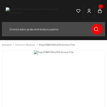
Anasayfa
Outdoor Aksesuar
Puig 0788R 350x350 Kırmızı File