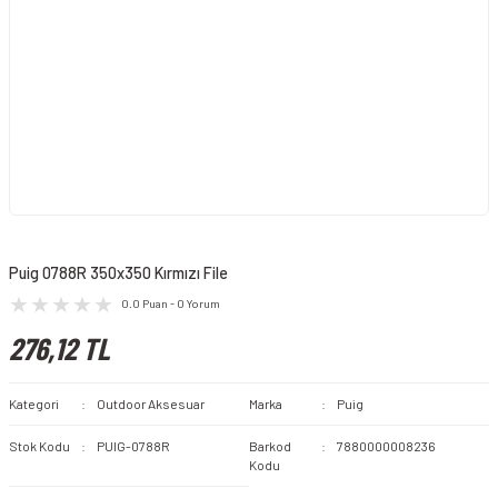
Puig 0788R 350x350 Kırmızı File
0.0 Puan - 0 Yorum
276,12 TL
Kategori
Outdoor Aksesuar
Marka
Puig
Stok Kodu
PUIG-0788R
Barkod
7880000008236
Kodu