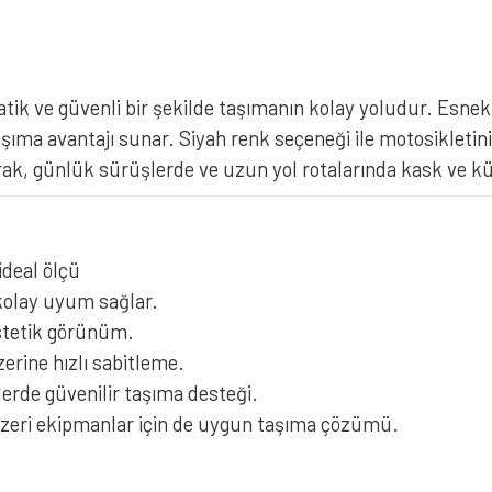
atik ve güvenli bir şekilde taşımanın kolay yoludur. Esne
 taşıma avantajı sunar. Siyah renk seçeneği ile motosiklet
ak, günlük sürüşlerde ve uzun yol rotalarında kask ve kü
ideal ölçü
 kolay uyum sağlar.
stetik görünüm.
zerine hızlı sabitleme.
rde güvenilir taşıma desteği.
nzeri ekipmanlar için de uygun taşıma çözümü.
iz gördüğünüz noktaları öneri formunu kullanarak tarafımıza iletebilirsiniz.