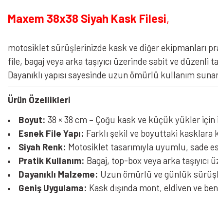
Maxem 38x38 Siyah Kask Filesi
,
motosiklet sürüşlerinizde kask ve diğer ekipmanları pr
file, bagaj veya arka taşıyıcı üzerinde sabit ve düzenli
Dayanıklı yapısı sayesinde uzun ömürlü kullanım sunar
Ürün Özellikleri
Boyut:
38 × 38 cm – Çoğu kask ve küçük yükler için 
Esnek File Yapı:
Farklı şekil ve boyuttaki kasklara
Siyah Renk:
Motosiklet tasarımıyla uyumlu, sade e
Pratik Kullanım:
Bagaj, top-box veya arka taşıyıcı ü
Dayanıklı Malzeme:
Uzun ömürlü ve günlük sürüşle
Geniş Uygulama:
Kask dışında mont, eldiven ve be
Bu ürünün fiyat bilgisi, resim, ürün açıklamalarında ve diğer konularda yeters