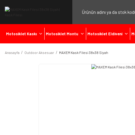
Motosiklet Kaskı
Motosiklet Montu
Motosiklet Eldiveni
M
Anasayfa
Outdoor Aksesuar
MAXEM Kask Filesi 38x38 Siyah