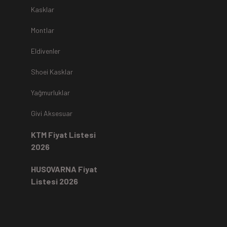
r.
Kasklar
Montlar
Eldivenler
z
teslim alınmamaktadır.
Shoei Kasklar
Yağmurluklar
Kartı ile yapıldıysa aynı karta iade edilir.
Ücret iadeleri
ilgili
Givi Aksesuar
rde, ekstrenize (+) Taksit yansıtma ve buna benzer tüm
KTM Fiyat Listesi
2026
HUSQVARNA Fiyat
Listesi 2026