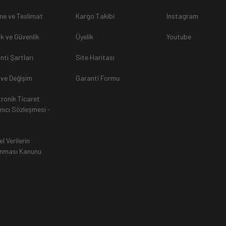
sunulamayacağından dolayı
, iade talebiniz kabul edilmeyecekti
e ve Teslimat
Kargo Takibi
Instagram
lik ve Güvenlik
Üyelik
Youtube
nti Şartları
Site Haritası
rak tarafımıza ulaştırılması zorunludur. Aksi halde gönderilerini
 ve Değişim
Garanti Formu
tronik Ticaret
an, siparişiniz Havale ile yapıldıysa aynı Hesaba (IBAN), Kredi 
anıcı Sözleşmesi -
ında ürün bedeli iade edilmektedir. Kredi Kartına yapılan iadele
ttir.
el Verilerin
nması Kanunu