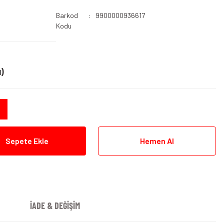
Barkod
9900000936617
Kodu
)
Sepete Ekle
Hemen Al
İADE & DEĞİŞİM