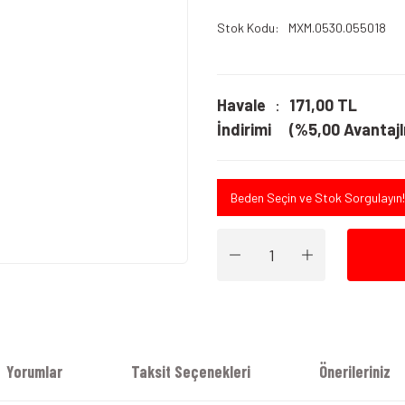
Stok Kodu
MXM.0530.055018
Havale
171,00 TL
İndirimi
(%5,00 Avantajlı
Beden Seçin ve Stok Sorgulayın!
Yorumlar
Taksit Seçenekleri
Önerileriniz