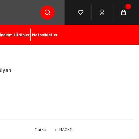
İndirimli Ürünler
Motosikletler
Siyah
Marka
MAXEM