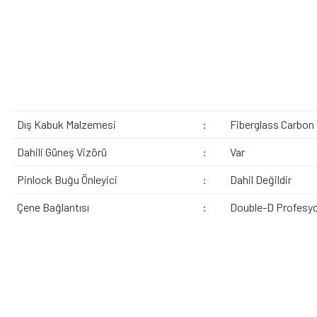
Dış Kabuk Malzemesi
:
Fiberglass Carbon
Dahili Güneş Vizörü
:
Var
Pinlock Buğu Önleyici
:
Dahil Değildir
Çene Bağlantısı
:
Double-D Profesyo
Bu ürünün fiyat bilgisi, resim, ürün açıklamalarında ve diğer konularda yeters
Görüş ve önerileriniz için teşekkür ederiz.
Ürün resmi kalitesiz, bozuk veya görüntülenemiyor.
Bazen işler planlandığı gibi gitmeyebilir…