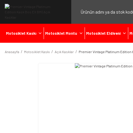
Motosiklet Kaskı
Motosiklet Montu
Motosiklet Eldiveni
M
Anasayfa
Motosiklet Kaskı
Açık Kasklar
Premier Vintage Platinum Edition