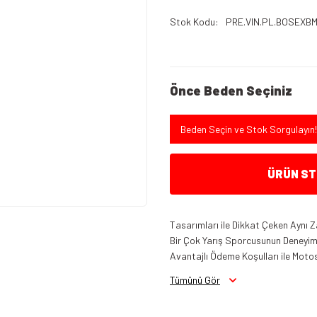
Stok Kodu
PRE.VIN.PL.BOSEXB
Önce Beden Seçiniz
Beden Seçin ve Stok Sorgulayın!
ÜRÜN STO
Tasarımları ile Dikkat Çeken Aynı Z
Bir Çok Yarış Sporcusunun Deneyiml
Avantajlı Ödeme Koşulları ile Motos
Tümünü Gör