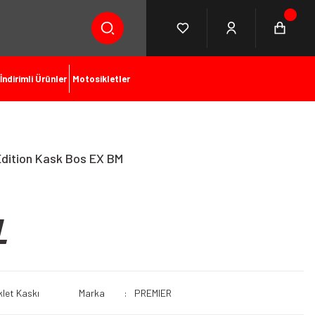
İndirimli Ürünler
Motosikletler
Edition Kask Bos EX BM
L
let Kaskı
Marka
PREMIER