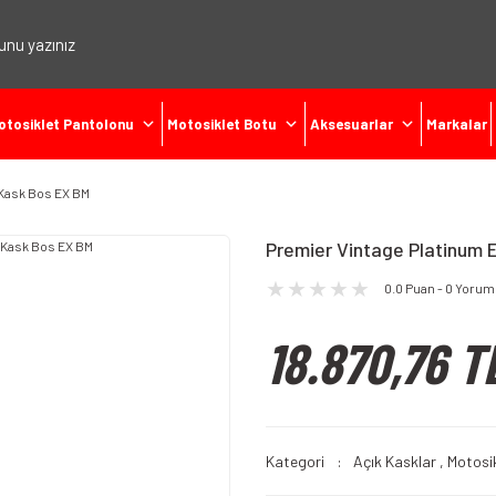
otosiklet Pantolonu
Motosiklet Botu
Aksesuarlar
Markalar
 Kask Bos EX BM
Premier Vintage Platinum 
0.0 Puan - 0 Yorum
18.870,76 T
Kategori
Açık Kasklar
,
Motosik