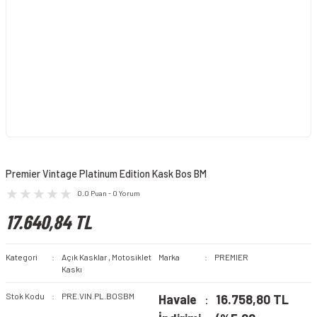
Premier Vintage Platinum Edition Kask Bos BM
0.0 Puan - 0 Yorum
17.640,84 TL
Kategori
Açık Kasklar
,
Motosiklet
Marka
PREMIER
Kaskı
Stok Kodu
PRE.VIN.PL.BOSBM
Havale
16.758,80 TL