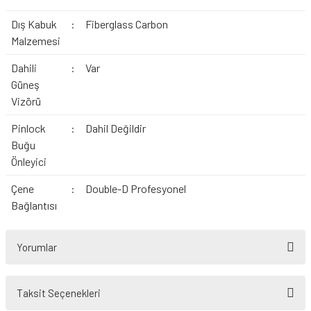
Dış Kabuk
:
Fiberglass Carbon
Malzemesi
Dahili
:
Var
Güneş
Vizörü
Pinlock
:
Dahil Değildir
Buğu
Önleyici
Çene
:
Double-D Profesyonel
Bağlantısı
Yorumlar
Taksit Seçenekleri
Bu ürüne ilk yorumu siz yapın!