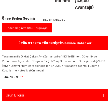
İndirimi
(%5,00
Avantajlı)
Önce Beden Seçiniz
BEDEN TABLOSU
Beden Seçin ve Stok Sorgulayın!
ÜRÜN STOKTA TÜKENMİŞTİR, Gelince Haber Ver
Tasarımları ile Dikkat Çeken Aynı Zamanda Hafifliği ile Bilinen, Güvenlik ve
Performans Açısından Dünya'da Bir Çok Yarış Sporcusunun Deneyimlediği %100
İtalyan Dizaynı Premier Kask Modelleri En Uygun Fiyatları ve Avantajlı Ödeme
Koşulları ile MotosikletOnline'da!
Tümünü Gör
Ürün Bilgisi