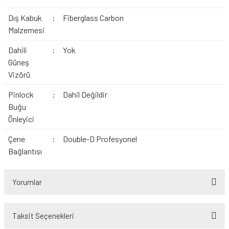
Dış Kabuk
:
Fiberglass Carbon
Malzemesi
Dahili
:
Yok
Güneş
Vizörü
Pinlock
:
Dahil Değildir
Buğu
Önleyici
Çene
:
Double-D Profesyonel
Bağlantısı
Yorumlar
Taksit Seçenekleri
Bu ürüne ilk yorumu siz yapın!