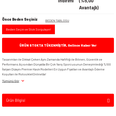
İndirimi
(%5,00
Avantajlı)
Önce Beden Seçiniz
BEDEN TABLOSU
Beden Seçin ve Stok Sorgulayın!
ÜRÜN STOKTA TÜKENMİŞTİR, Gelince Haber Ver
Tasarımları ile Dikkat Çeken Aynı Zamanda Hafifliği ile Bilinen, Güvenlik ve
Performans Açısından Dünya'da Bir Çok Yarış Sporcusunun Deneyimlediği %100
İtalyan Dizaynı Premier Kask Modelleri En Uygun Fiyatları ve Avantajlı Ödeme
Koşulları ile MotosikletOnline'da!
Tümünü Gör
Ürün Bilgisi