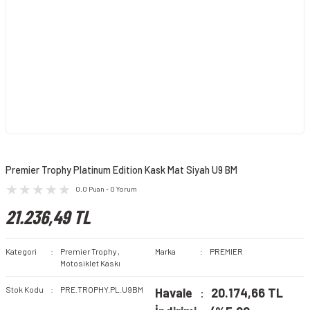
Premier Trophy Platinum Edition Kask Mat Siyah U9 BM
0.0 Puan - 0 Yorum
21.236,49 TL
Kategori
Premier Trophy
,
Marka
PREMIER
Motosiklet Kaskı
Stok Kodu
PRE.TROPHY.PL.U9BM
Havale
20.174,66 TL