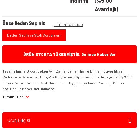
İndirimi
(%5,00
Avantajlı)
Önce Beden Seçiniz
BEDEN TABLOSU
Beden Seçin ve Stok Sorgulayın!
ÜRÜN STOKTA TÜKENMİŞTİR, Gelince Haber Ver
Tasarımları ile Dikkat Çeken Aynı Zamanda Hafifliği ile Bilinen, Güvenlik ve
Performans Açısından Dünya'da Bir Çok Yarış Sporcusunun Deneyimlediği %100
İtalyan Dizaynı Premier Kask Modelleri En Uygun Fiyatları ve Avantajlı Ödeme
Koşulları ile MotosikletOnline'da!
Tümünü Gör
Ürün Bilgisi