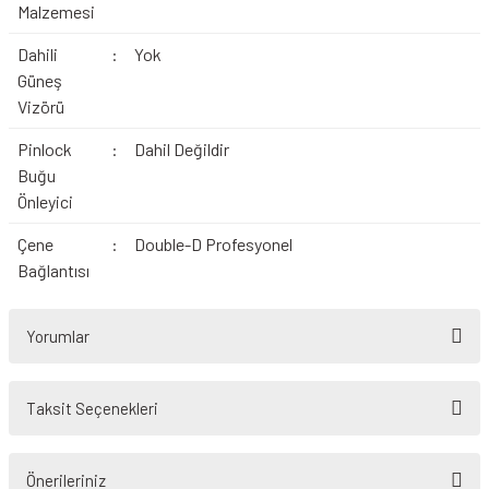
Malzemesi
Dahili
:
Yok
Güneş
Vizörü
Pinlock
:
Dahil Değildir
Buğu
Önleyici
Çene
:
Double-D Profesyonel
Bağlantısı
Yorumlar
Taksit Seçenekleri
Bu ürüne ilk yorumu siz yapın!
Önerileriniz
Yorum Yaz