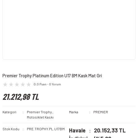
Premier Trophy Platinum Edition U17 BM Kask Mat Gri
0.0 Puan - 0 Yorum
21.212,98 TL
Kategori
Premier Trophy
,
Marka
PREMIER
Motosiklet Kaskı
Stok Kodu
PRE.TROPHY.PL.U17BM
Havale
20.152,33 TL