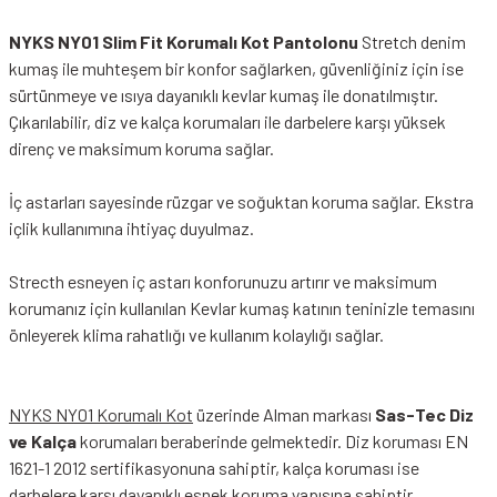
NYKS NY01 Slim Fit Korumalı Kot Pantolonu
Stretch denim
kumaş ile muhteşem bir konfor sağlarken, güvenliğiniz için ise
sürtünmeye ve ısıya dayanıklı kevlar kumaş ile donatılmıştır.
Çıkarılabilir, diz ve kalça korumaları ile darbelere karşı yüksek
direnç ve maksimum koruma sağlar.
İç astarları sayesinde rüzgar ve soğuktan koruma sağlar. Ekstra
içlik kullanımına ihtiyaç duyulmaz.
Strecth esneyen iç astarı konforunuzu artırır ve maksimum
korumanız için kullanılan Kevlar kumaş katının teninizle temasını
önleyerek klima rahatlığı ve kullanım kolaylığı sağlar.
NYKS NY01 Korumalı Kot
üzerinde Alman markası
Sas-Tec Diz
ve Kalça
korumaları beraberinde gelmektedir. Diz koruması EN
1621-1 2012 sertifikasyonuna sahiptir, kalça koruması ise
darbelere karşı dayanıklı esnek koruma yapısına sahiptir.