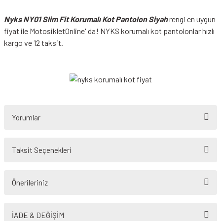
Nyks NY01 Slim Fit Korumalı Kot Pantolon Siyah
rengi en uygun
fiyat ile MotosikletOnline' da! NYKS korumalı kot pantolonlar hızlı
kargo ve 12 taksit.
Yorumlar
Taksit Seçenekleri
Bu ürüne ilk yorumu siz yapın!
Önerileriniz
Yorum Yaz
Bu ürünün fiyat bilgisi, resim, ürün açıklamalarında ve diğer konularda
yetersiz gördüğünüz noktaları öneri formunu kullanarak tarafımıza
İADE & DEĞİŞİM