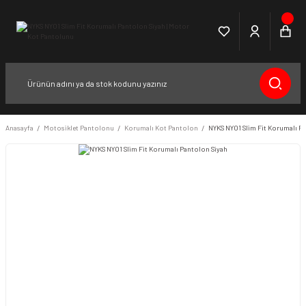
Anasayfa
Motosiklet Pantolonu
Korumalı Kot Pantolon
NYKS NY01 Slim Fit Korumalı P