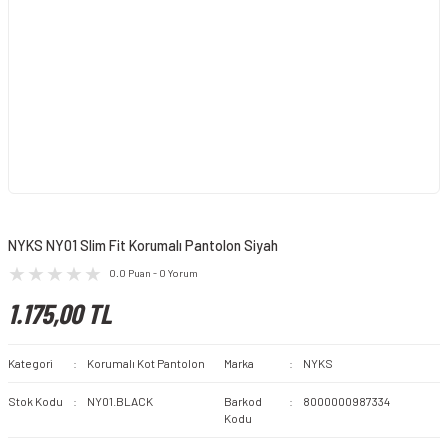
NYKS NY01 Slim Fit Korumalı Pantolon Siyah
0.0 Puan - 0 Yorum
1.175,00 TL
Kategori
Korumalı Kot Pantolon
Marka
NYKS
Stok Kodu
NY01.BLACK
Barkod
8000000987334
Kodu