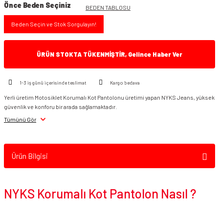
Önce Beden Seçiniz
BEDEN TABLOSU
Beden Seçin ve Stok Sorgulayın!
ÜRÜN STOKTA TÜKENMİŞTİR, Gelince Haber Ver
1-3 iş günü içerisinde teslimat
Kargo bedava
Yerli üretim Motosiklet Korumalı Kot Pantolonu üretimi yapan NYKS Jeans, yüksek
güvenlik ve konforu bir arada sağlamaktadır.
Tümünü Gör
Ürün Bilgisi
NYKS Korumalı Kot Pantolon Nasıl ?